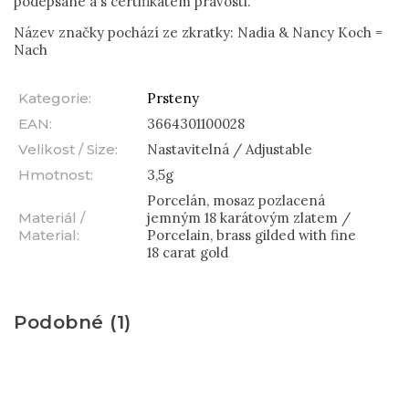
podepsané a s certifikátem pravosti.
Název značky pochází ze zkratky: Nadia & Nancy Koch =
Nach
Kategorie
:
Prsteny
EAN
:
3664301100028
Velikost / Size
:
Nastavitelná / Adjustable
Hmotnost
:
3,5g
Porcelán, mosaz pozlacená
Materiál /
jemným 18 karátovým zlatem /
Material
:
Porcelain, brass gilded with fine
18 carat gold
Podobné (1)