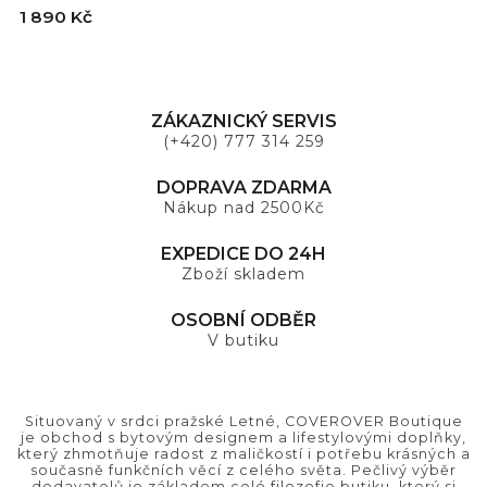
1 890 Kč
ZÁKAZNICKÝ SERVIS
(+420) 777 314 259
DOPRAVA ZDARMA
Nákup nad 2500Kč
EXPEDICE DO 24H
Zboží skladem
OSOBNÍ ODBĚR
V butiku
Situovaný v srdci pražské Letné, COVEROVER Boutique
je obchod s bytovým designem a lifestylovými doplňky,
který zhmotňuje radost z maličkostí i potřebu krásných a
současně funkčních věcí z celého světa. Pečlivý výběr
dodavatelů je základem celé filozofie butiku, který si