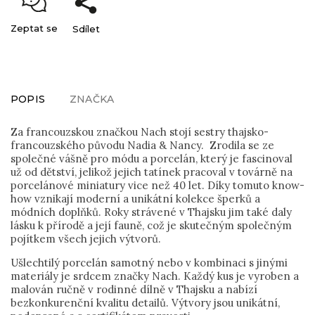
Zeptat se
Sdílet
POPIS
ZNAČKA
Za francouzskou značkou Nach stojí sestry thajsko-
francouzského původu Nadia & Nancy. Zrodila se ze
společné vášně pro módu a porcelán, který je fascinoval
už od dětství, jelikož jejich tatínek pracoval v továrně na
porcelánové miniatury vice než 40 let. Díky tomuto know-
how vznikají moderní a unikátní kolekce šperků a
módních doplňků. Roky strávené v Thajsku jim také daly
lásku k přírodě a její fauně, což je skutečným společným
pojítkem všech jejich výtvorů.
Ušlechtilý porcelán samotný nebo v kombinaci s jinými
materiály je srdcem značky Nach. Každý kus je vyroben a
malován ručně v rodinné dílně v Thajsku a nabízí
bezkonkurenční kvalitu detailů. Výtvory jsou unikátní,