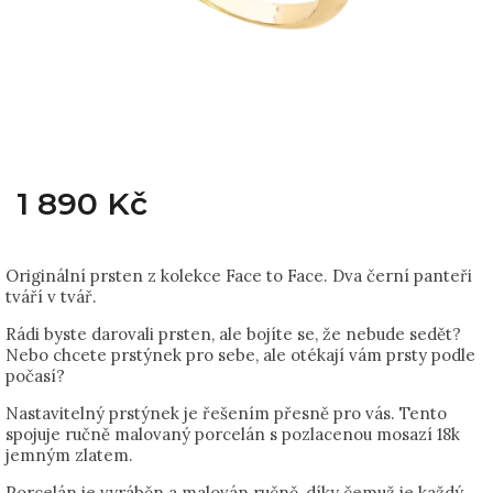
1 890 Kč
Originální prsten z kolekce Face to Face. Dva černí panteři
tváří v tvář.
Rádi byste darovali prsten, ale bojíte se, že nebude sedět?
Nebo chcete prstýnek pro sebe, ale otékají vám prsty podle
počasí?
Nastavitelný prstýnek je řešením přesně pro vás. Tento
spojuje ručně malovaný porcelán s pozlacenou mosazí 18k
jemným zlatem.
Porcelán je vyráběn a malován ručně, díky čemuž je každý