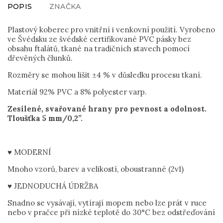
POPIS
ZNAČKA
Plastový koberec pro vnitřní i venkovní použití. Vyrobeno
ve Švédsku ze švédské certifikované PVC pásky bez
obsahu ftalátů, tkané na tradičních stavech pomocí
dřevěných člunků.
Rozměry se mohou lišit ±4 % v důsledku procesu tkaní.
Materiál 92% PVC a 8% polyester varp.
Zesílené, svařované hrany pro pevnost a odolnost.
Tloušťka 5 mm/0,2”.
♥ MODERNÍ
Mnoho vzorů, barev a velikostí, oboustranné (2v1)
♥ JEDNODUCHÁ ÚDRŽBA
Snadno se vysávají, vytírají mopem nebo lze prát v ruce
nebo v pračce při nízké teplotě do 30°C bez odstřeďování