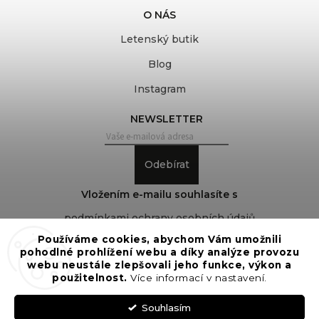
O NÁS
Letenský butik
Blog
Instagram
NEWSLETTER
Odebírat
Vložením e-mailu souhlasíte s
podmínkami ochrany osobních údajů
Používáme cookies, abychom Vám umožnili
pohodlné prohlížení webu a díky analýze provozu
webu neustále zlepšovali jeho funkce, výkon a
Copyright 2026
COVEROVER
. Všechna práva
použitelnost.
Více informací v nastavení.
vyhrazena.
Upravit nastavení cookies
Souhlasím
Vytvořil
Shoptet
| Design
Shoptak.cz