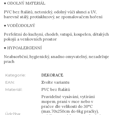
♥ ODOLNÝ MATERIÁL
PVC bez ftalátů, netoxický, odolný vůči slunci a UV,
barevně stálý, protiskluzový, se zpomalovačem hoření
♥ VODĚODOLNÝ
Perfektní do kuchyní, chodeb, vstupů, koupelen, dětských
pokojů a venkovních prostor
♥ HYPOALERGENNÍ
Neabsorbční, hygienický, snadno omyvatelný, nezadržuje
prach
Kategorie
:
DEKORACE
EAN
:
Zvolte variantu
Materiál
:
PVC bez ftalátů
Pravidelné vysávání, vytírání
mopem, praní v ruce nebo v
pračce dle velikosti do 30°C
(max.70x250cm do 6kg pračky),
Údržba
: