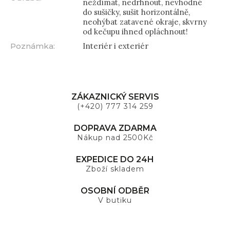
neždímat, nedrhnout, nevhodné
do sušičky, sušit horizontálně,
neohýbat zatavené okraje, skvrny
od kečupu ihned opláchnout!
Poznámka
:
Interiér i exteriér
ZÁKAZNICKÝ SERVIS
(+420) 777 314 259
DOPRAVA ZDARMA
Nákup nad 2500Kč
EXPEDICE DO 24H
Zboží skladem
OSOBNÍ ODBĚR
V butiku