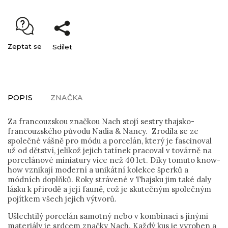
Zeptat se
Sdílet
POPIS
ZNAČKA
Za francouzskou značkou Nach stojí sestry thajsko-
francouzského původu Nadia & Nancy. Zrodila se ze
společné vášně pro módu a porcelán, který je fascinoval
už od dětství, jelikož jejich tatínek pracoval v továrně na
porcelánové miniatury vice než 40 let. Díky tomuto know-
how vznikají moderní a unikátní kolekce šperků a
módních doplňků. Roky strávené v Thajsku jim také daly
lásku k přírodě a její fauně, což je skutečným společným
pojítkem všech jejich výtvorů.
Ušlechtilý porcelán samotný nebo v kombinaci s jinými
materiály je srdcem značky Nach. Každý kus je vyroben a