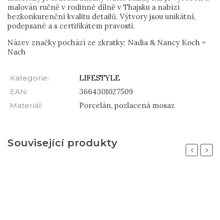
malován ručně v rodinné dílně v Thajsku a nabízí
bezkonkurenční kvalitu detailů. Výtvory jsou unikátní,
podepsané a s certifikátem pravosti.
Název značky pochází ze zkratky: Nadia & Nancy Koch =
Nach
Kategorie
:
LIFESTYLE
EAN
:
3664301027509
Materiál
:
Porcelán, pozlacená mosaz
Související produkty
Previous
Next