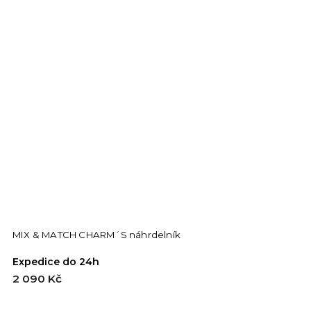
MIX & MATCH CHARM´S náhrdelník
M
Expedice do 24h
E
2 090 Kč
1