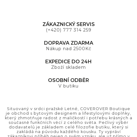
ZÁKAZNICKÝ SERVIS
(+420) 777 314 259
DOPRAVA ZDARMA
Nákup nad 2500Kč
EXPEDICE DO 24H
Zboží skladem
OSOBNÍ ODBĚR
V butiku
Situovaný v srdci pražské Letné, COVEROVER Boutique
je obchod s bytovým designem a lifestylovými doplňky,
který zhmotňuje radost z maličkostí i potřebu krásných a
současně funkčních věcí z celého světa. Pečlivý výběr
dodavatelů je základem celé filozofie butiku, který si
zakládá na původu každého kousku. Ty vypráví
zákazníkovi příběh nejen o svém vzniku, ale už přímo v