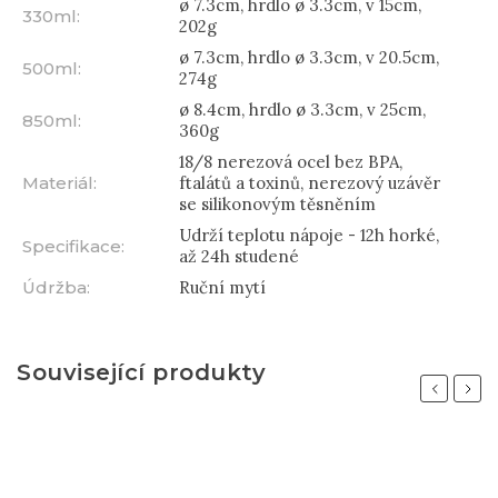
ø 7.3cm, hrdlo ø 3.3cm, v 15cm,
330ml
:
202g
ø 7.3cm, hrdlo ø 3.3cm, v 20.5cm,
500ml
:
274g
ø 8.4cm, hrdlo ø 3.3cm, v 25cm,
850ml
:
360g
18/8 nerezová ocel bez BPA,
Materiál
:
ftalátů a toxinů, nerezový uzávěr
se silikonovým těsněním
Udrží teplotu nápoje - 12h horké,
Specifikace
:
až 24h studené
Údržba
:
Ruční mytí
Související produkty
Previous
Next