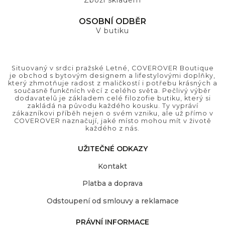
Zboží skladem
OSOBNÍ ODBĚR
V butiku
Situovaný v srdci pražské Letné, COVEROVER Boutique
je obchod s bytovým designem a lifestylovými doplňky,
který zhmotňuje radost z maličkostí i potřebu krásných a
současně funkčních věcí z celého světa. Pečlivý výběr
dodavatelů je základem celé filozofie butiku, který si
zakládá na původu každého kousku. Ty vypráví
zákazníkovi příběh nejen o svém vzniku, ale už přímo v
COVEROVER naznačují, jaké místo mohou mít v životě
každého z nás.
UŽITEČNÉ ODKAZY
Kontakt
Platba a doprava
Odstoupení od smlouvy a reklamace
PRÁVNÍ INFORMACE