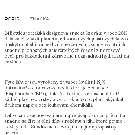
POPIS
ZNAČKA
24Bottles je italská designová značka, která si v roce 2013
dala za cíl zbavit planetu jednorázových plastových lahví a
poskytnout sbírku pečlivě navržených, vysoce kvalitních,
snadno přenosných a udržitelných řešení z nerezové
oceli pro každodenní zdravotně nezávadnou hydrataci na
cestách.
Tyto lahve jsou vyrobeny z vysoce kvalitní 18/8
potravinářské nerezové oceli, která je zcela bez
Bisphanolu A (BPA), ftalátů a toxinů. Neobsahuje totiž
žádné plastové vrstvy a vy je tak můžete plnit jakýmkoli
druhem nápoje bez louhování chemikálií.
Lahve si nezachovávají ani nepřidávají žádnou příchuť a
snadno se čistí a plní díky širokému hrdlu, které pojme i
kostky ledu. Snadno se otevírají a mají nepropustný
uzávěr.