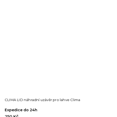
CLIMA LID náhradní uzávěr pro lahve Clima
I
Expedice do 24h
E
250 Kč
3