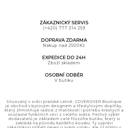
ZÁKAZNICKÝ SERVIS
(+420) 777 314 259
DOPRAVA ZDARMA
Nákup nad 2500Kč
EXPEDICE DO 24H
Zboží skladem
OSOBNÍ ODBĚR
V butiku
Situovaný v srdci pražské Letné, COVEROVER Boutique
je obchod s bytovým designem a lifestylovými doplňky,
který zhmotňuje radost z maličkostí i potřebu krásných a
současně funkčních věcí z celého světa. Pečlivý výběr
dodavatelů je základem celé filozofie butiku, který si
zakládá na původu každého kousku. Ty vypráví
zákazníkovi příběh nejen o svém vzniku, ale už přímo v