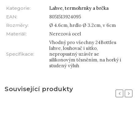
Kategorie
:
Lahve, termohrnky a brčka
EAN
:
8051513924095
Rozměry
:
Ø 4.6cm, hrdlo Ø 3.2cm, v 6cm
Materiál
:
Nerezová ocel
Vhodný pro všechny 24Bottles
lahve, louhovač i sítko,
Specifikace
:
nepropustný uzávěr se
silikonovým těsněním, na horký i
studený výluh
Související produkty
Previous
Next