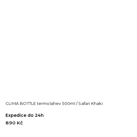
CLIMA BOTTLE termolahev 500ml / Safari Khaki
C
Expedice do 24h
E
890 Kč
8