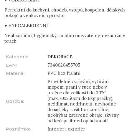
Perfektní do kuchyní, chodeb, vstupů, koupelen, dětských
pokojů a venkovních prostor
♥ HYPOALERGENNÍ
Neabsorbční, hygienický, snadno omyvatelný, nezadržuje
prach
Kategorie
:
DEKORACE
EAN
:
7340020455705
Materiál
:
PVC bez ftalátů
Pravidelné vysávání, vytírání
mopem, praní v ruce nebo v
pračce dle velikosti do 30°C
(max.70x250cm do 6kg pračky),
Údržba
:
neždímat, nedrhnout, nevhodné
do sušičky, sušit horizontálně,
neohýbat zatavené okraje, skvrny
od kečupu ihned opláchnout!
Poznámka
:
Interiér i exteriér