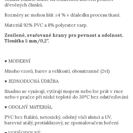
dřevěných člunků.
Rozměry se mohou lišit ±4 % v důsledku procesu tkaní.
Materiál 92% PVC a 8% polyester varp.
Zesílené, svařované hrany pro pevnost a odolnost.
Tloušťka 5 mm/0,2”.
♥ MODERNÍ
Mnoho vzorů, barev a velikostí, oboustranné (2v1)
♥ JEDNODUCHÁ ÚDRŽBA
Snadno se vysávají, vytírají mopem nebo lze prát v ruce
nebo v pračce při nízké teplotě do 30°C bez odstřeďování
♥ ODOLNÝ MATERIÁL
PVC bez ftalátů, netoxický, odolný vůči slunci a UV,
barevně stálý, protiskluzový, se zpomalovačem hoření
♥ VODĚODOLNÝ