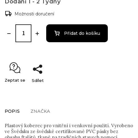
Dodání 1 - 2 Týdny
Možnosti doručení
Přidat do košíku
Zeptat se
Sdílet
POPIS
ZNAČKA
Plastový koberec pro vnitřní i venkovní použití. Vyrobeno
ve Švédsku ze švédské certifikované PVC pásky bez
obsahu ftalátů, tkané na tradičních stavech pomocí