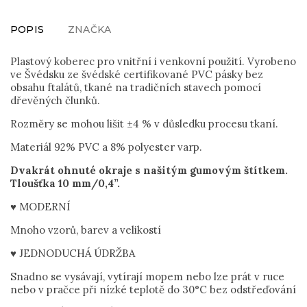
POPIS
ZNAČKA
Plastový koberec pro vnitřní i venkovní použití. Vyrobeno
ve Švédsku ze švédské certifikované PVC pásky bez
obsahu ftalátů, tkané na tradičních stavech pomocí
dřevěných člunků.
Rozměry se mohou lišit ±4 % v důsledku procesu tkaní.
Materiál 92% PVC a 8% polyester varp.
Dvakrát ohnuté okraje s našitým gumovým štítkem.
Tloušťka 10 mm/0,4”.
♥ MODERNÍ
Mnoho vzorů, barev a velikostí
♥ JEDNODUCHÁ ÚDRŽBA
Snadno se vysávají, vytírají mopem nebo lze prát v ruce
nebo v pračce při nízké teplotě do 30°C bez odstřeďování