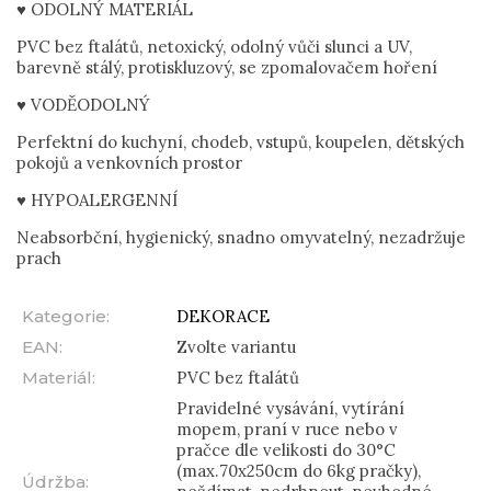
♥ ODOLNÝ MATERIÁL
PVC bez ftalátů, netoxický, odolný vůči slunci a UV,
barevně stálý, protiskluzový, se zpomalovačem hoření
♥ VODĚODOLNÝ
Perfektní do kuchyní, chodeb, vstupů, koupelen, dětských
pokojů a venkovních prostor
♥ HYPOALERGENNÍ
Neabsorbční, hygienický, snadno omyvatelný, nezadržuje
prach
Kategorie
:
DEKORACE
EAN
:
Zvolte variantu
Materiál
:
PVC bez ftalátů
Pravidelné vysávání, vytírání
mopem, praní v ruce nebo v
pračce dle velikosti do 30°C
(max.70x250cm do 6kg pračky),
Údržba
: