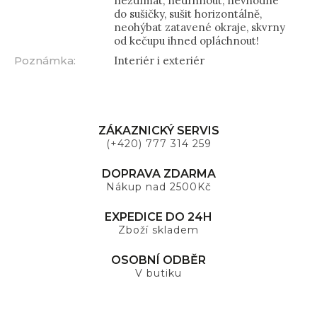
neždímat, nedrhnout, nevhodné
do sušičky, sušit horizontálně,
neohýbat zatavené okraje, skvrny
od kečupu ihned opláchnout!
Poznámka
:
Interiér i exteriér
ZÁKAZNICKÝ SERVIS
(+420) 777 314 259
DOPRAVA ZDARMA
Nákup nad 2500Kč
EXPEDICE DO 24H
Zboží skladem
OSOBNÍ ODBĚR
V butiku