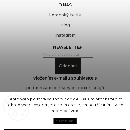
O NÁS
Letenský butik
Blog
Instagram
NEWSLETTER
Odebírat
Vložením e-mailu souhlasíte s
podmínkami ochrany osobních údajů
Tento web používá soubory cookie. Dalším procházením
tohoto webu vyjadřujete souhlas s jejich používáním.. Více
Copyright 2026
COVEROVER
. Všechna práva
informací
zde
.
vyhrazena.
Upravit nastavení cookies
Nastavení
Vytvořil
Shoptet
| Design
Shoptak.cz