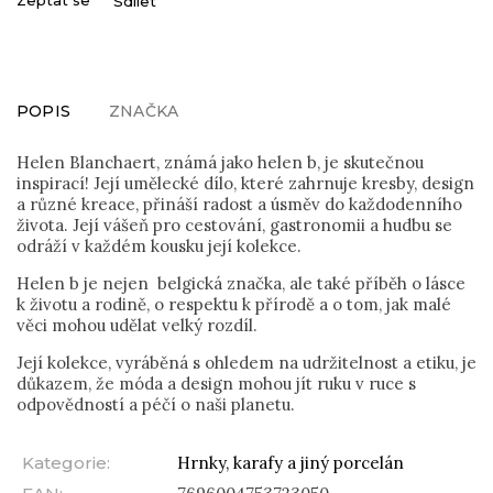
Sdílet
POPIS
ZNAČKA
Helen Blanchaert, známá jako helen b, je skutečnou
inspirací! Její umělecké dílo, které zahrnuje kresby, design
a různé kreace, přináší radost a úsměv do každodenního
života. Její vášeň pro cestování, gastronomii a hudbu se
odráží v každém kousku její kolekce.
Helen b je nejen belgická značka, ale také příběh o lásce
k životu a rodině, o respektu k přírodě a o tom, jak malé
věci mohou udělat velký rozdíl.
Její kolekce, vyráběná s ohledem na udržitelnost a etiku, je
důkazem, že móda a design mohou jít ruku v ruce s
odpovědností a péčí o naši planetu.
Kategorie
:
Hrnky, karafy a jiný porcelán