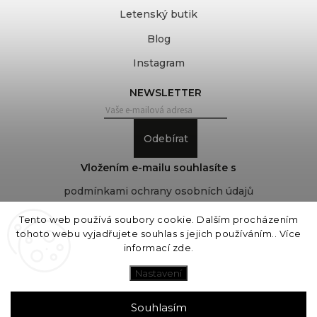
Letenský butik
Blog
Instagram
NEWSLETTER
Odebírat
Vložením e-mailu souhlasíte s
podmínkami ochrany osobních údajů
Tento web používá soubory cookie. Dalším procházením
tohoto webu vyjadřujete souhlas s jejich používáním.. Více
Copyright 2026
COVEROVER
. Všechna práva
informací
zde
.
vyhrazena.
Upravit nastavení cookies
Nastavení
Vytvořil
Shoptet
| Design
Shoptak.cz
Souhlasím