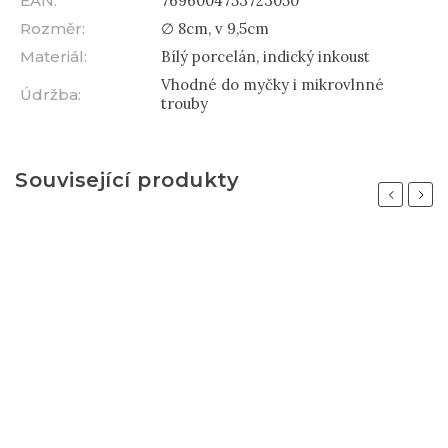
EAN
:
7696004753723050
Rozměr
:
∅ 8cm, v 9,5cm
Materiál
:
Bílý porcelán, indický inkoust
Vhodné do myčky i mikrovlnné
Údržba
:
trouby
Související produkty
Previous
Next