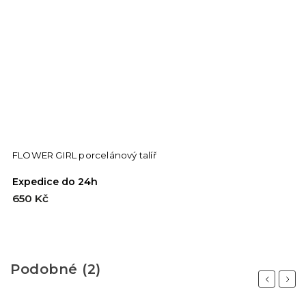
FLOWER GIRL porcelánový talíř
F
Expedice do 24h
E
650 Kč
6
Podobné (2)
Previous
Next