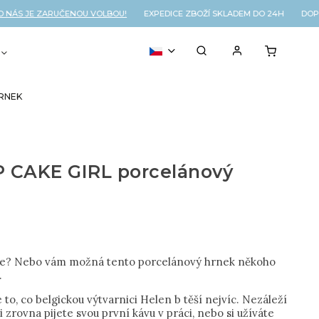
ÁS JE ZARUČENOU VOLBOU!
EXPEDICE ZBOŽÍ SKLADEM DO 24H DOPR
VOUCHER
% OUTLET
HRNEK
P CAKE GIRL porcelánový
se? Nebo vám možná tento porcelánový hrnek někoho
..
 to, co belgickou výtvarnici Helen b těší nejvíc. Nezáleží
li zrovna pijete svou první kávu v práci, nebo si užíváte