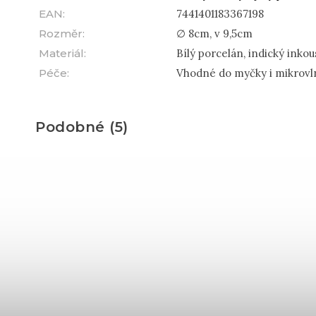
EAN
:
7441401183367198
Rozměr
:
∅ 8cm, v 9,5cm
Materiál
:
Bílý porcelán, indický inkou
Péče
:
Vhodné do myčky i mikrovl
Podobné (5)