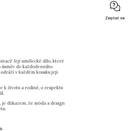
Zeptat se
rací! Její umělecké dílo, které
t a úsměv do každodenního
 odráží v každém kousku její
e k životu a rodině, o respektu
íl.
u, je důkazem, že móda a design
tu.
án