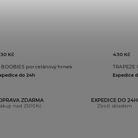
30 Kč
430 Kč
 BOOBIES porcelánový hrnek
TRAPEZE G
xpedice do 24h
Expedice 
OPRAVA ZDARMA
EXPEDICE DO 24H
ákup nad 2500Kč
Zboží skladem