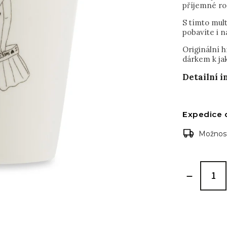
příjemné r
S tímto mul
pobavíte i 
Originální 
dárkem k jak
Detailní 
Expedice 
Možnost