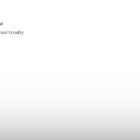
st
nné trouby