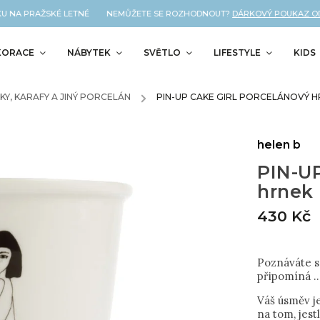
U NA PRAŽSKÉ LETNÉ NEMŮŽETE SE ROZHODNOUT?
DÁRKOVÝ POUKAZ OD N
KORACE
NÁBYTEK
SVĚTLO
LIFESTYLE
KIDS
KY, KARAFY A JINÝ PORCELÁN
/
PIN-UP CAKE GIRL PORCELÁNOVÝ 
helen b
PIN-U
hrnek
430 Kč
Poznáváte 
připomíná .
Váš úsměv je
na tom, jest