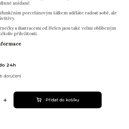
odinné snídaně.
tifunkčním porcelánovým šálkem uděláte radost sobě, ale
návštěvy.
hrnečky s ilustracemi od Helen jsou také velmi oblíbeným
ékoliv příležitosti.
informace
do 24h
i doručení
Přidat do košíku