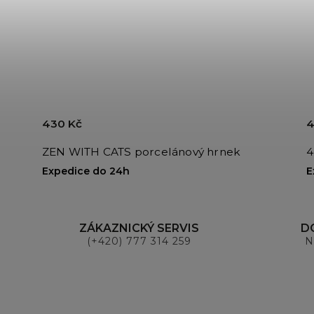
430 Kč
4
ZEN WITH CATS porcelánový hrnek
4
Expedice do 24h
E
ZÁKAZNICKÝ SERVIS
D
(+420) 777 314 259
N