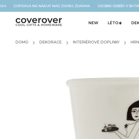
 24H DOPRAVA NA NÁKUP NAD 2500Kč ZDARMA OSOBNÍ ODBĚR V BUTIK
NEW
LÉTO☀️
DE
DOMŮ
/
DEKORACE
/
INTERIÉROVÉ DOPLŇKY
/
HRN