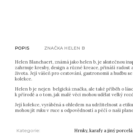
POPIS
ZNAČKA
HELEN B
Helen Blanchaert, známá jako helen b, je skutečnou inspi
zahrnuje kresby, design a různé kreace, přináší rados
života. Její vášeň pro cestování, gastronomii a hudbu se
kolekce.
Helen b je nejen belgická značka, ale také příběh o lásc
k přírodě a o tom, jak malé věci mohou udělat velký rozd
Její kolekce, vyráběná s ohledem na udržitelnost a etik
mohou jít ruku v ruce s odpovědností a péčí o naši plane
Kategorie
:
Hrnky, karafy a jiný porcel