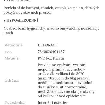
Perfektní do kuchyní, chodeb, vstupů, koupelen, dětských
pokojů a venkovních prostor
♥ HYPOALERGENNÍ
Neabsorbční, hygienický, snadno omyvatelný, nezadržuje
prach
Kategorie
:
DEKORACE
EAN
:
7340020404437
Materiál
:
PVC bez ftalátů
Pravidelné vysávání, vytírání
mopem, praní v ruce nebo v
pračce dle velikosti do 30°C
(max.70x250cm do 6kg pračky),
Údržba
:
neždímat, nedrhnout, nevhodné
do sušičky, sušit horizontálně,
neohýbat zatavené okraje, skvrny
od kečupu ihned opláchnout!
Poznámka
:
Interiér i exteriér