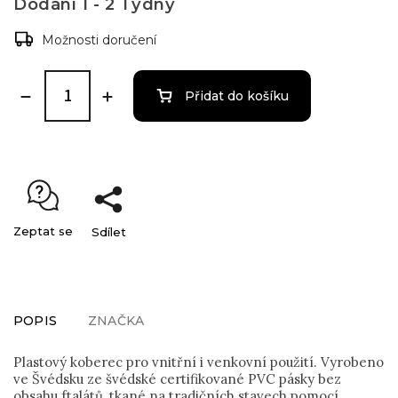
Dodání 1 - 2 Týdny
Možnosti doručení
Přidat do košíku
Zeptat se
Sdílet
POPIS
ZNAČKA
Plastový koberec pro vnitřní i venkovní použití. Vyrobeno
ve Švédsku ze švédské certifikované PVC pásky bez
obsahu ftalátů, tkané na tradičních stavech pomocí