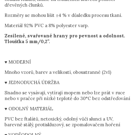
dřevěných člunků.
Rozměry se mohou lišit ±4 % v důsledku procesu tkaní.
Materiál 92% PVC a 8% polyester varp.
Zesílené, svařované hrany pro pevnost a odolnost.
Tloušťka 5 mm/0,2”.
♥ MODERNÍ
Mnoho vzorů, barev a velikostí, oboustranné (2v1)
♥ JEDNODUCHÁ ÚDRŽBA
Snadno se vysávají, vytírají mopem nebo lze prát v ruce
nebo v pračce při nízké teplotě do 30°C bez odstřeďování
♥ ODOLNÝ MATERIÁL
PVC bez ftalátů, netoxický, odolný vůči slunci a UV,
barevně stálý, protiskluzový, se zpomalovačem hoření
♥ VODĚODOLNÝ