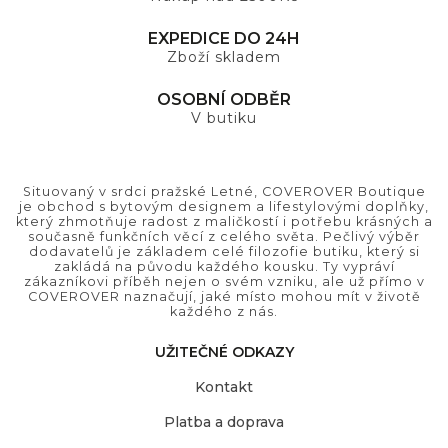
EXPEDICE DO 24H
Zboží skladem
OSOBNÍ ODBĚR
V butiku
Situovaný v srdci pražské Letné, COVEROVER Boutique
je obchod s bytovým designem a lifestylovými doplňky,
který zhmotňuje radost z maličkostí i potřebu krásných a
současně funkčních věcí z celého světa. Pečlivý výběr
dodavatelů je základem celé filozofie butiku, který si
zakládá na původu každého kousku. Ty vypráví
zákazníkovi příběh nejen o svém vzniku, ale už přímo v
COVEROVER naznačují, jaké místo mohou mít v životě
každého z nás.
UŽITEČNÉ ODKAZY
Kontakt
Platba a doprava