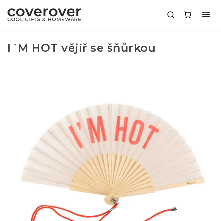
I´M HOT vějíř se šňůrkou