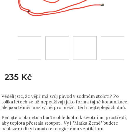
235 Kč
Věděli jste, že vějíř má svůj původ v sedmém století? Po
tolika letech se už nepoužívají jako forma tajné komunikace,
ale jsou téměř nezbytné pro přežití těch nejteplejších dnů.
Pečujte o planetu a buďte ohleduplní k životnímu prostředí,
aby teplota přestala stoupat . Vy i "Matka Země" budete
ochlazení díky tomuto ekologickému ventilátoru