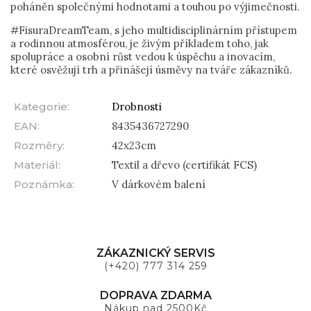
poháněn společnými hodnotami a touhou po výjimečnosti.
#FisuraDreamTeam, s jeho multidisciplinárním přístupem
a rodinnou atmosférou, je živým příkladem toho, jak
spolupráce a osobní růst vedou k úspěchu a inovacím,
které osvěžují trh a přinášejí úsměvy na tváře zákazníků.
Kategorie
:
Drobnosti
EAN
:
8435436727290
Rozměry
:
42x23cm
Materiál
:
Textil a dřevo (certifikát FCS)
Poznámka
:
V dárkovém balení
ZÁKAZNICKÝ SERVIS
(+420) 777 314 259
DOPRAVA ZDARMA
Nákup nad 2500Kč