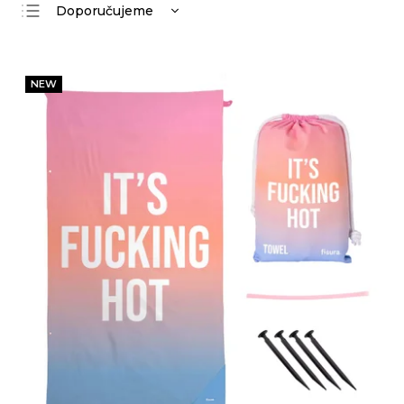
Doporučujeme
Nejlevnější
Nejdražší
NEW
Nejprodávanější
Abecedně