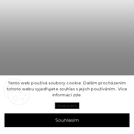
Tento web používá soubory cookie. Dalším procházením
tohoto webu vyjadřujete souhlas s jejich používáním.. Více
informací
zde
.
Nastavení
Souhlasím
I DON´T SWEAT I SPARKLE vějíř se šňůrkou / Glow in the dark
Expedice do 24h