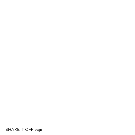
SHAKE IT OFF vějíř