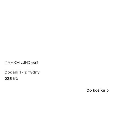
I´AM CHILLING vějíř
Dodání 1 - 2 Týdny
235 Kč
Do košíku