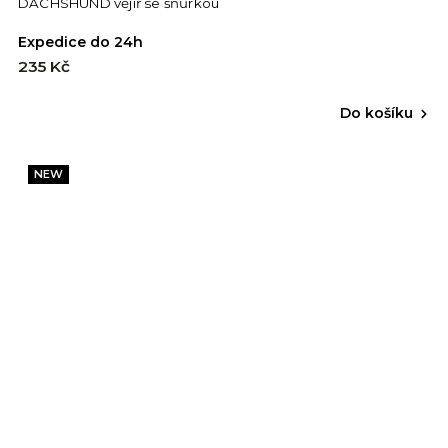
DACHSHUND vějíř se šňůrkou
Expedice do 24h
235 Kč
Do košíku
NEW