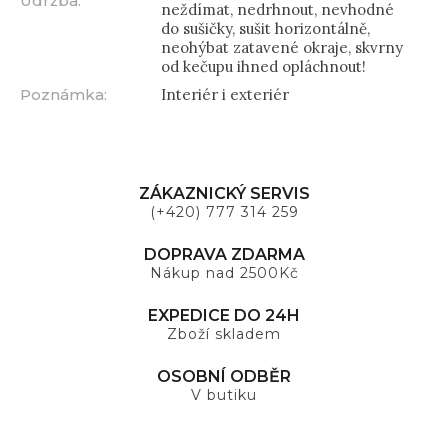
Údržba
:
neždímat, nedrhnout, nevhodné
do sušičky, sušit horizontálně,
neohýbat zatavené okraje, skvrny
od kečupu ihned opláchnout!
Poznámka
:
Interiér i exteriér
ZÁKAZNICKÝ SERVIS
(+420) 777 314 259
DOPRAVA ZDARMA
Nákup nad 2500Kč
EXPEDICE DO 24H
Zboží skladem
OSOBNÍ ODBĚR
V butiku