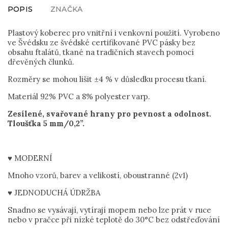
POPIS
ZNAČKA
Plastový koberec pro vnitřní i venkovní použití. Vyrobeno
ve Švédsku ze švédské certifikované PVC pásky bez
obsahu ftalátů, tkané na tradičních stavech pomocí
dřevěných člunků.
Rozměry se mohou lišit ±4 % v důsledku procesu tkaní.
Materiál 92% PVC a 8% polyester varp.
Zesílené, svařované hrany pro pevnost a odolnost.
Tloušťka 5 mm/0,2”.
♥ MODERNÍ
Mnoho vzorů, barev a velikostí, oboustranné (2v1)
♥ JEDNODUCHÁ ÚDRŽBA
Snadno se vysávají, vytírají mopem nebo lze prát v ruce
nebo v pračce při nízké teplotě do 30°C bez odstřeďování