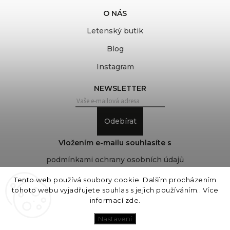
O NÁS
Letenský butik
Blog
Instagram
NEWSLETTER
Odebírat
Vložením e-mailu souhlasíte s
podmínkami ochrany osobních údajů
Tento web používá soubory cookie. Dalším procházením
tohoto webu vyjadřujete souhlas s jejich používáním.. Více
Copyright 2026
COVEROVER
. Všechna práva
informací
zde
.
vyhrazena.
Upravit nastavení cookies
Nastavení