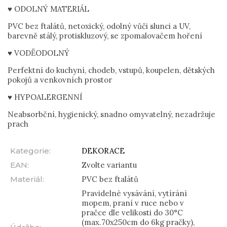
♥ ODOLNÝ MATERIÁL
PVC bez ftalátů, netoxický, odolný vůči slunci a UV,
barevně stálý, protiskluzový, se zpomalovačem hoření
♥ VODĚODOLNÝ
Perfektní do kuchyní, chodeb, vstupů, koupelen, dětských
pokojů a venkovních prostor
♥ HYPOALERGENNÍ
Neabsorbční, hygienický, snadno omyvatelný, nezadržuje
prach
Kategorie
:
DEKORACE
EAN
:
Zvolte variantu
Materiál
:
PVC bez ftalátů
Pravidelné vysávání, vytírání
mopem, praní v ruce nebo v
pračce dle velikosti do 30°C
(max.70x250cm do 6kg pračky),