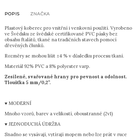
POPIS
ZNAČKA
Plastový koberec pro vnitřní i venkovní použití. Vyrobeno
ve Švédsku ze švédské certifikované PVC pásky bez
obsahu ftalátů, tkané na tradičních stavech pomocí
dřevěných člunků.
Rozměry se mohou lišit ±4 % v důsledku procesu tkaní.
Materiál 92% PVC a 8% polyester varp.
Zesílené, svařované hrany pro pevnost a odolnost.
Tloušťka 5 mm/0,2”.
♥ MODERNÍ
Mnoho vzorů, barev a velikostí, oboustranné (2v1)
♥ JEDNODUCHÁ ÚDRŽBA
Snadno se vysávají, vytírají mopem nebo lze prát v ruce