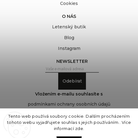
Cookies
O NÁS
Letenský butik
Blog
Instagram
NEWSLETTER
Odebírat
Vložením e-mailu souhlasíte s
podmínkami ochrany osobních údajů
Tento web používá soubory cookie. Dalším procházením
tohoto webu vyjadřujete souhlas s jejich používáním.. Více
Copyright 2026
COVEROVER
. Všechna práva
informací
zde
.
vyhrazena.