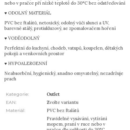
nebo v pračce při nízké teplotě do 30°C bez odstřeďování
♥ ODOLNÝ MATERIÁL
PVC bez ftalátů, netoxický, odolný vůči slunci a UV,
barevně stálý, protiskluzový, se zpomalovačem hoření
♥ VODĚODOLNÝ
Perfektní do kuchyní, chodeb, vstupů, koupelen, dětských
pokojů a venkovních prostor
♥ HYPOALERGENNÍ
Neabsorbční, hygienický, snadno omyvatelný, nezadržuje
prach
Kategorie
:
Outlet
EAN
:
Zvolte variantu
Materiál
:
PVC bez ftalátů
Pravidelné vysávání, vytírání
mopem, praní v ruce nebo v
pračce dle velikosti do 30°C