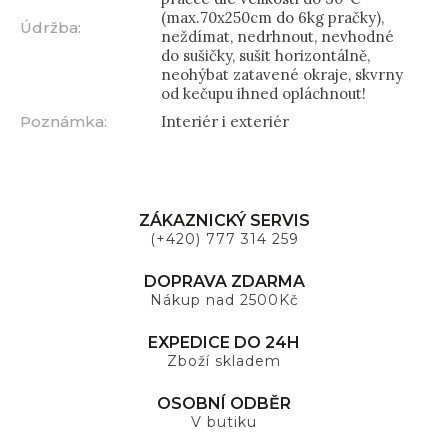
(max.70x250cm do 6kg pračky),
Údržba
:
neždímat, nedrhnout, nevhodné
do sušičky, sušit horizontálně,
neohýbat zatavené okraje, skvrny
od kečupu ihned opláchnout!
Poznámka
:
Interiér i exteriér
ZÁKAZNICKÝ SERVIS
(+420) 777 314 259
DOPRAVA ZDARMA
Nákup nad 2500Kč
EXPEDICE DO 24H
Zboží skladem
OSOBNÍ ODBĚR
V butiku