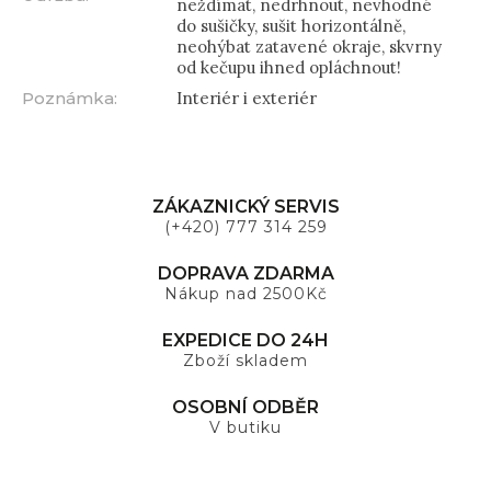
neždímat, nedrhnout, nevhodné
do sušičky, sušit horizontálně,
neohýbat zatavené okraje, skvrny
od kečupu ihned opláchnout!
Poznámka
:
Interiér i exteriér
ZÁKAZNICKÝ SERVIS
(+420) 777 314 259
DOPRAVA ZDARMA
Nákup nad 2500Kč
EXPEDICE DO 24H
Zboží skladem
OSOBNÍ ODBĚR
V butiku