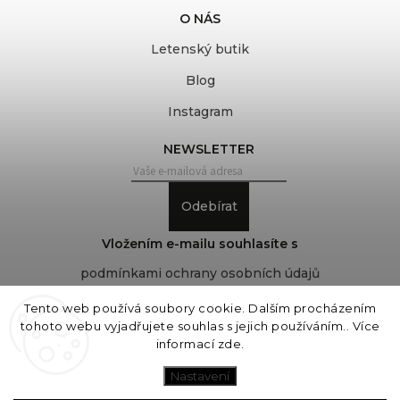
O NÁS
Letenský butik
Blog
Instagram
NEWSLETTER
Odebírat
Vložením e-mailu souhlasíte s
podmínkami ochrany osobních údajů
Tento web používá soubory cookie. Dalším procházením
tohoto webu vyjadřujete souhlas s jejich používáním.. Více
Copyright 2026
COVEROVER
. Všechna práva
informací
zde
.
vyhrazena.
Upravit nastavení cookies
Nastavení
Vytvořil
Shoptet
| Design
Shoptak.cz