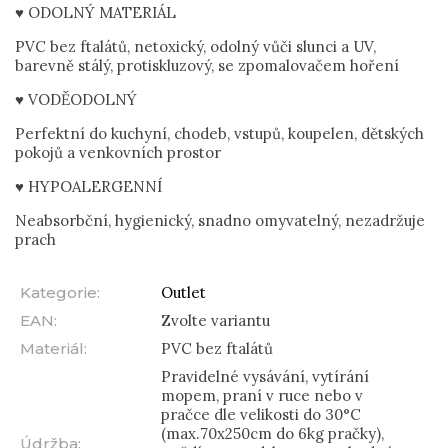
♥ ODOLNÝ MATERIÁL
PVC bez ftalátů, netoxický, odolný vůči slunci a UV,
barevně stálý, protiskluzový, se zpomalovačem hoření
♥ VODĚODOLNÝ
Perfektní do kuchyní, chodeb, vstupů, koupelen, dětských
pokojů a venkovních prostor
♥ HYPOALERGENNÍ
Neabsorbční, hygienický, snadno omyvatelný, nezadržuje
prach
Kategorie
:
Outlet
EAN
:
Zvolte variantu
Materiál
:
PVC bez ftalátů
Pravidelné vysávání, vytírání
mopem, praní v ruce nebo v
pračce dle velikosti do 30°C
(max.70x250cm do 6kg pračky),
Údržba
: