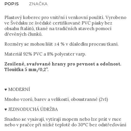
POPIS
ZNAČKA
Plastový koberec pro vnitřní i venkovní použití. Vyrobeno
ve Švédsku ze švédské certifikované PVC pásky bez
obsahu ftalátů, tkané na tradičních stavech pomocí
dřevěných člunků.
Rozměry se mohou lišit ±4 % v důsledku procesu tkaní.
Materiál 92% PVC a 8% polyester varp.
Zesílené, svařované hrany pro pevnost a odolnost.
Tloušťka 5 mm/0,2”.
♥ MODERNÍ
Mnoho vzorů, barev a velikostí, oboustranné (2v1)
♥ JEDNODUCHÁ ÚDRŽBA
Snadno se vysávají, vytírají mopem nebo lze prát v ruce
nebo v pračce při nízké teplotě do 30°C bez odstřeďování