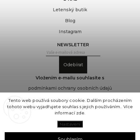
Letenský butik
Blog
Instagram
NEWSLETTER
Odebírat
Vložením e-mailu souhlasíte s
podmínkami ochrany osobních údajů
Tento web používá soubory cookie. Dalším procházením
tohoto webu vyjadřujete souhlas s jejich používáním.. Více
Copyright 2026
COVEROVER
. Všechna práva
informací
zde
.
vyhrazena.
Upravit nastavení cookies
Nastavení
Vytvořil
Shoptet
| Design
Shoptak.cz
Souhlasím