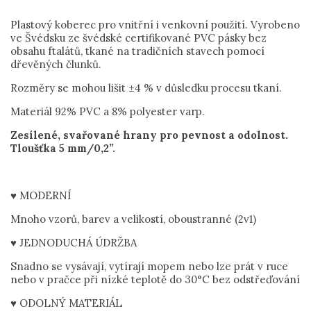
Plastový koberec pro vnitřní i venkovní použití. Vyrobeno
ve Švédsku ze švédské certifikované PVC pásky bez
obsahu ftalátů, tkané na tradičních stavech pomocí
dřevěných člunků.
Rozměry se mohou lišit ±4 % v důsledku procesu tkaní.
Materiál 92% PVC a 8% polyester varp.
Zesílené, svařované hrany pro pevnost a odolnost.
Tloušťka 5 mm/0,2”.
♥ MODERNÍ
Mnoho vzorů, barev a velikostí, oboustranné (2v1)
♥ JEDNODUCHÁ ÚDRŽBA
Snadno se vysávají, vytírají mopem nebo lze prát v ruce
nebo v pračce při nízké teplotě do 30°C bez odstřeďování
♥ ODOLNÝ MATERIÁL