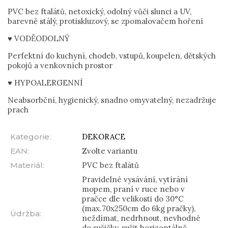
PVC bez ftalátů, netoxický, odolný vůči slunci a UV,
barevně stálý, protiskluzový, se zpomalovačem hoření
♥ VODĚODOLNÝ
Perfektní do kuchyní, chodeb, vstupů, koupelen, dětských
pokojů a venkovních prostor
♥ HYPOALERGENNÍ
Neabsorbční, hygienický, snadno omyvatelný, nezadržuje
prach
Kategorie
:
DEKORACE
EAN
:
Zvolte variantu
Materiál
:
PVC bez ftalátů
Pravidelné vysávání, vytírání
mopem, praní v ruce nebo v
pračce dle velikosti do 30°C
(max.70x250cm do 6kg pračky),
Údržba
:
neždímat, nedrhnout, nevhodné
do sušičky, sušit horizontálně,