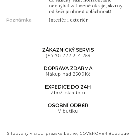
neohýbat zatavené okraje, skvrny
od kečupu ihned opláchnout!
Poznámka
:
Interiér i exteriér
ZÁKAZNICKÝ SERVIS
(+420) 777 314 259
DOPRAVA ZDARMA
Nákup nad 2500Kč
EXPEDICE DO 24H
Zboží skladem
OSOBNÍ ODBĚR
V butiku
Situovaný v srdci pražské Letné, COVEROVER Boutique