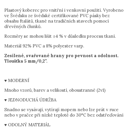
Plastový koberec pro vnitřní i venkovní použití. Vyrobeno
ve Švédsku ze švédské certifikované PVC pásky bez
obsahu ftalátů, tkané na tradičních stavech pomocí
dřevěných člunků.
Rozměry se mohou lišit ±4 % v důsledku procesu tkaní.
Materiál 92% PVC a 8% polyester varp.
Zesílené, svařované hrany pro pevnost a odolnost.
Tloušťka 5 mm/0,2”.
♥ MODERNÍ
Mnoho vzorů, barev a velikostí, oboustranné (2v1)
♥ JEDNODUCHÁ ÚDRŽBA
Snadno se vysávají, vytírají mopem nebo lze prát v ruce
nebo v pračce při nízké teplotě do 30°C bez odstřeďování
♥ ODOLNÝ MATERIÁL