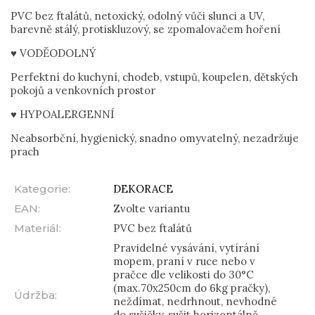
PVC bez ftalátů, netoxický, odolný vůči slunci a UV,
barevně stálý, protiskluzový, se zpomalovačem hoření
♥ VODĚODOLNÝ
Perfektní do kuchyní, chodeb, vstupů, koupelen, dětských
pokojů a venkovních prostor
♥ HYPOALERGENNÍ
Neabsorbční, hygienický, snadno omyvatelný, nezadržuje
prach
Kategorie
:
DEKORACE
EAN
:
Zvolte variantu
Materiál
:
PVC bez ftalátů
Pravidelné vysávání, vytírání
mopem, praní v ruce nebo v
pračce dle velikosti do 30°C
(max.70x250cm do 6kg pračky),
Údržba
:
neždímat, nedrhnout, nevhodné
do sušičky, sušit horizontálně,