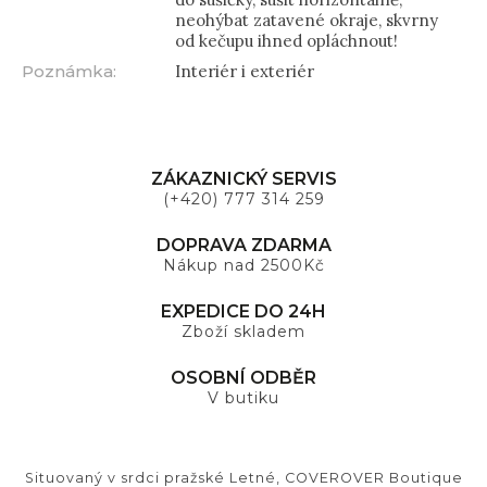
neohýbat zatavené okraje, skvrny
od kečupu ihned opláchnout!
Poznámka
:
Interiér i exteriér
ZÁKAZNICKÝ SERVIS
(+420) 777 314 259
DOPRAVA ZDARMA
Nákup nad 2500Kč
EXPEDICE DO 24H
Zboží skladem
OSOBNÍ ODBĚR
V butiku
Situovaný v srdci pražské Letné, COVEROVER Boutique