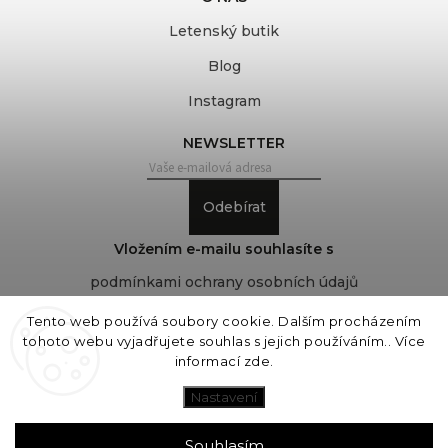
Letenský butik
Blog
Instagram
NEWSLETTER
Odebírat
Vložením e-mailu souhlasíte s
podmínkami ochrany osobních údajů
Tento web používá soubory cookie. Dalším procházením
tohoto webu vyjadřujete souhlas s jejich používáním.. Více
Copyright 2026
COVEROVER
. Všechna práva
informací
zde
.
vyhrazena.
Upravit nastavení cookies
Nastavení
Vytvořil
Shoptet
| Design
Shoptak.cz
Souhlasím