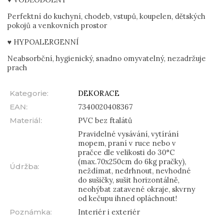
Perfektní do kuchyní, chodeb, vstupů, koupelen, dětských
pokojů a venkovních prostor
♥ HYPOALERGENNÍ
Neabsorbční, hygienický, snadno omyvatelný, nezadržuje
prach
Kategorie
:
DEKORACE
EAN
:
7340020408367
Materiál
:
PVC bez ftalátů
Pravidelné vysávání, vytírání
mopem, praní v ruce nebo v
pračce dle velikosti do 30°C
(max.70x250cm do 6kg pračky),
Údržba
:
neždímat, nedrhnout, nevhodné
do sušičky, sušit horizontálně,
neohýbat zatavené okraje, skvrny
od kečupu ihned opláchnout!
Poznámka
:
Interiér i exteriér