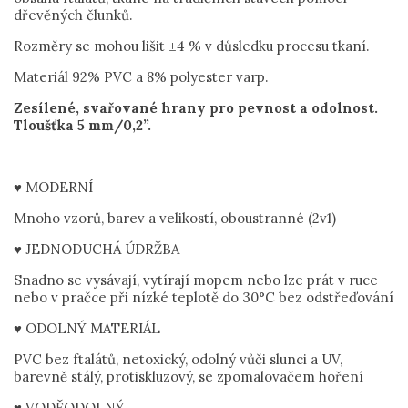
dřevěných člunků.
Rozměry se mohou lišit ±4 % v důsledku procesu tkaní.
Materiál 92% PVC a 8% polyester varp.
Zesílené, svařované hrany pro pevnost a odolnost.
Tloušťka 5 mm/0,2”.
♥ MODERNÍ
Mnoho vzorů, barev a velikostí, oboustranné (2v1)
♥ JEDNODUCHÁ ÚDRŽBA
Snadno se vysávají, vytírají mopem nebo lze prát v ruce
nebo v pračce při nízké teplotě do 30°C bez odstřeďování
♥ ODOLNÝ MATERIÁL
PVC bez ftalátů, netoxický, odolný vůči slunci a UV,
barevně stálý, protiskluzový, se zpomalovačem hoření
♥ VODĚODOLNÝ