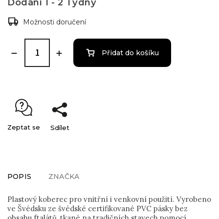
Dodání 1 - 2 Týdny
Možnosti doručení
Přidat do košíku
Zeptat se
Sdílet
POPIS
ZNAČKA
Plastový koberec pro vnitřní i venkovní použití. Vyrobeno
ve Švédsku ze švédské certifikované PVC pásky bez
obsahu ftalátů, tkané na tradičních stavech pomocí