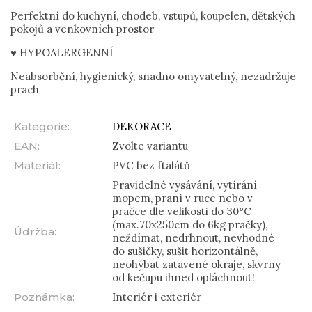
Perfektní do kuchyní, chodeb, vstupů, koupelen, dětských
pokojů a venkovních prostor
♥ HYPOALERGENNÍ
Neabsorbční, hygienický, snadno omyvatelný, nezadržuje
prach
Kategorie
:
DEKORACE
EAN
:
Zvolte variantu
Materiál
:
PVC bez ftalátů
Pravidelné vysávání, vytírání
mopem, praní v ruce nebo v
pračce dle velikosti do 30°C
(max.70x250cm do 6kg pračky),
Údržba
:
neždímat, nedrhnout, nevhodné
do sušičky, sušit horizontálně,
neohýbat zatavené okraje, skvrny
od kečupu ihned opláchnout!
Poznámka
:
Interiér i exteriér