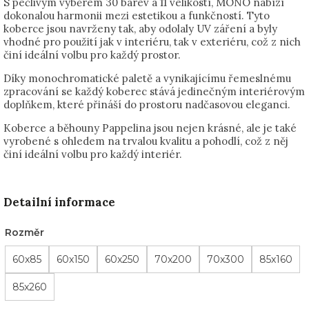
S pečlivým výběrem 30 barev a 11 velikostí, MONO nabízí
dokonalou harmonii mezi estetikou a funkčností. Tyto
koberce jsou navrženy tak, aby odolaly UV záření a byly
vhodné pro použití jak v interiéru, tak v exteriéru, což z nich
činí ideální volbu pro každý prostor.
Díky monochromatické paletě a vynikajícímu řemeslnému
zpracování se každý koberec stává jedinečným interiérovým
doplňkem, které přináší do prostoru nadčasovou eleganci.
Koberce a běhouny Pappelina jsou nejen krásné, ale je také
vyrobené s ohledem na trvalou kvalitu a pohodlí, což z něj
činí ideální volbu pro každý interiér.
Detailní informace
Rozměr
60x85
60x150
60x250
70x200
70x300
85x160
85x260