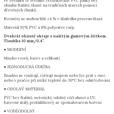
ve Švédsku ze švédské certifikované PVC pásky bez
obsahu ftalátů, tkané na tradičních stavech pomocí
dřevěných člunků.
Rozměry se mohou lišit ±4 % v důsledku procesu tkaní.
Materiál 92% PVC a 8% polyester varp.
Dvakrát ohnuté okraje s našitým gumovým štítkem.
Tloušťka 10 mm/0,4”.
♥ MODERNÍ
Mnoho vzorů, barev a velikostí
♥ JEDNODUCHÁ ÚDRŽBA
Snadno se vysávají, vytírají mopem nebo lze prát v ruce
nebo v pračce při nízké teplotě do 30°C bez odstřeďování
♥ ODOLNÝ MATERIÁL
PVC bez ftalátů, netoxický, odolný vůči slunci a UV,
barevně stálý, protiskluzový, se zpomalovačem hoření
♥ VODĚODOLNÝ