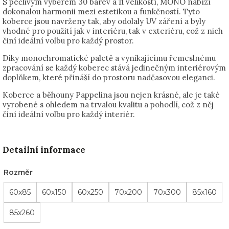
S pečlivým výběrem 30 barev a 11 velikostí, MONO nabízí
dokonalou harmonii mezi estetikou a funkčností. Tyto
koberce jsou navrženy tak, aby odolaly UV záření a byly
vhodné pro použití jak v interiéru, tak v exteriéru, což z nich
činí ideální volbu pro každý prostor.
Díky monochromatické paletě a vynikajícímu řemeslnému
zpracování se každý koberec stává jedinečným interiérovým
doplňkem, které přináší do prostoru nadčasovou eleganci.
Koberce a běhouny Pappelina jsou nejen krásné, ale je také
vyrobené s ohledem na trvalou kvalitu a pohodlí, což z něj
činí ideální volbu pro každý interiér.
Detailní informace
Rozměr
60x85
60x150
60x250
70x200
70x300
85x160
85x260