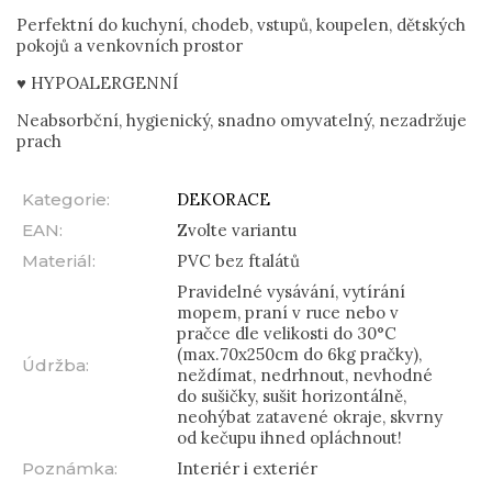
Perfektní do kuchyní, chodeb, vstupů, koupelen, dětských
pokojů a venkovních prostor
♥ HYPOALERGENNÍ
Neabsorbční, hygienický, snadno omyvatelný, nezadržuje
prach
Kategorie
:
DEKORACE
EAN
:
Zvolte variantu
Materiál
:
PVC bez ftalátů
Pravidelné vysávání, vytírání
mopem, praní v ruce nebo v
pračce dle velikosti do 30°C
(max.70x250cm do 6kg pračky),
Údržba
:
neždímat, nedrhnout, nevhodné
do sušičky, sušit horizontálně,
neohýbat zatavené okraje, skvrny
od kečupu ihned opláchnout!
Poznámka
:
Interiér i exteriér