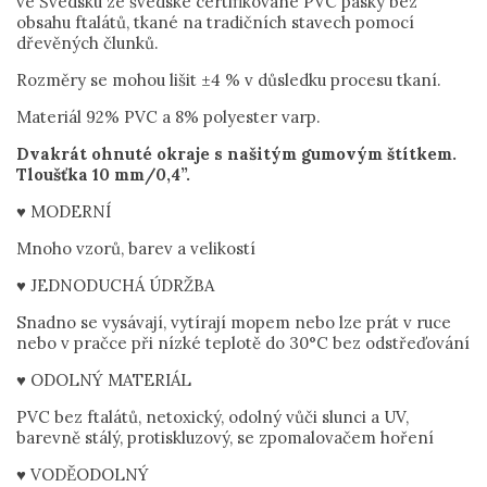
ve Švédsku ze švédské certifikované PVC pásky bez
obsahu ftalátů, tkané na tradičních stavech pomocí
dřevěných člunků.
Rozměry se mohou lišit ±4 % v důsledku procesu tkaní.
Materiál 92% PVC a 8% polyester varp.
Dvakrát ohnuté okraje s našitým gumovým štítkem.
Tloušťka 10 mm/0,4”.
♥ MODERNÍ
Mnoho vzorů, barev a velikostí
♥ JEDNODUCHÁ ÚDRŽBA
Snadno se vysávají, vytírají mopem nebo lze prát v ruce
nebo v pračce při nízké teplotě do 30°C bez odstřeďování
♥ ODOLNÝ MATERIÁL
PVC bez ftalátů, netoxický, odolný vůči slunci a UV,
barevně stálý, protiskluzový, se zpomalovačem hoření
♥ VODĚODOLNÝ