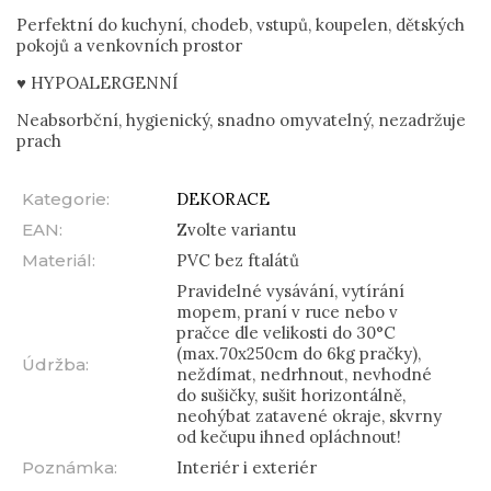
Perfektní do kuchyní, chodeb, vstupů, koupelen, dětských
pokojů a venkovních prostor
♥ HYPOALERGENNÍ
Neabsorbční, hygienický, snadno omyvatelný, nezadržuje
prach
Kategorie
:
DEKORACE
EAN
:
Zvolte variantu
Materiál
:
PVC bez ftalátů
Pravidelné vysávání, vytírání
mopem, praní v ruce nebo v
pračce dle velikosti do 30°C
(max.70x250cm do 6kg pračky),
Údržba
:
neždímat, nedrhnout, nevhodné
do sušičky, sušit horizontálně,
neohýbat zatavené okraje, skvrny
od kečupu ihned opláchnout!
Poznámka
:
Interiér i exteriér