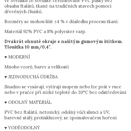
ve Švédsku ze švédské certifikované PVC pásky bez
obsahu ftalátů, tkané na tradičních stavech pomocí
dřevěných člunků.
Rozměry se mohou lišit ±4 % v důsledku procesu tkaní.
Materiál 92% PVC a 8% polyester varp.
Dvakrát ohnuté okraje s našitým gumovým štítkem.
Tloušťka 10 mm/0,4”.
♥ MODERNÍ
Mnoho vzorů, barev a velikostí
♥ JEDNODUCHÁ ÚDRŽBA
Snadno se vysávají, vytírají mopem nebo lze prát v ruce
nebo v pračce při nízké teplotě do 30°C bez odstřeďování
♥ ODOLNÝ MATERIÁL
PVC bez ftalátů, netoxický, odolný vůči slunci a UV,
barevně stálý, protiskluzový, se zpomalovačem hoření
♥ VODĚODOLNÝ