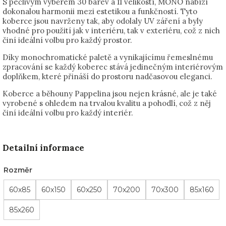
S pečlivým výběrem 30 barev a 11 velikostí, MONO nabízí
dokonalou harmonii mezi estetikou a funkčností. Tyto
koberce jsou navrženy tak, aby odolaly UV záření a byly
vhodné pro použití jak v interiéru, tak v exteriéru, což z nich
činí ideální volbu pro každý prostor.
Díky monochromatické paletě a vynikajícímu řemeslnému
zpracování se každý koberec stává jedinečným interiérovým
doplňkem, které přináší do prostoru nadčasovou eleganci.
Koberce a běhouny Pappelina jsou nejen krásné, ale je také
vyrobené s ohledem na trvalou kvalitu a pohodlí, což z něj
činí ideální volbu pro každý interiér.
Detailní informace
Rozměr
60x85
60x150
60x250
70x200
70x300
85x160
85x260