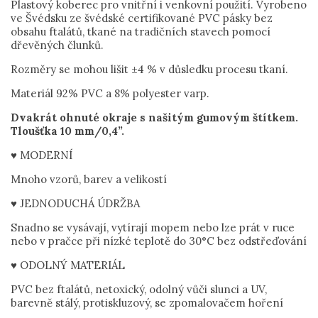
Plastový koberec pro vnitřní i venkovní použití. Vyrobeno
ve Švédsku ze švédské certifikované PVC pásky bez
obsahu ftalátů, tkané na tradičních stavech pomocí
dřevěných člunků.
Rozměry se mohou lišit ±4 % v důsledku procesu tkaní.
Materiál 92% PVC a 8% polyester varp.
Dvakrát ohnuté okraje s našitým gumovým štítkem.
Tloušťka 10 mm/0,4”.
♥ MODERNÍ
Mnoho vzorů, barev a velikostí
♥ JEDNODUCHÁ ÚDRŽBA
Snadno se vysávají, vytírají mopem nebo lze prát v ruce
nebo v pračce při nízké teplotě do 30°C bez odstřeďování
♥ ODOLNÝ MATERIÁL
PVC bez ftalátů, netoxický, odolný vůči slunci a UV,
barevně stálý, protiskluzový, se zpomalovačem hoření