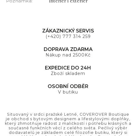
Poznámka
:
Interiér i exteriér
ZÁKAZNICKÝ SERVIS
(+420) 777 314 259
DOPRAVA ZDARMA
Nákup nad 2500Kč
EXPEDICE DO 24H
Zboží skladem
OSOBNÍ ODBĚR
V butiku
Situovaný v srdci pražské Letné, COVEROVER Boutique
je obchod s bytovým designem a lifestylovými doplňky,
který zhmotňuje radost z maličkostí i potřebu krásných a
současně funkčních věcí z celého světa. Pečlivý výběr
dodavatelů je základem celé filozofie butiku, který si