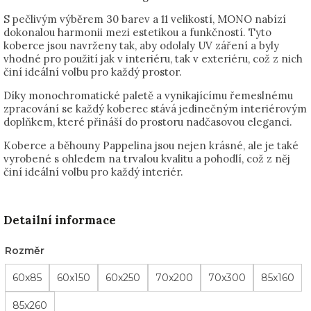
S pečlivým výběrem 30 barev a 11 velikostí, MONO nabízí
dokonalou harmonii mezi estetikou a funkčností. Tyto
koberce jsou navrženy tak, aby odolaly UV záření a byly
vhodné pro použití jak v interiéru, tak v exteriéru, což z nich
činí ideální volbu pro každý prostor.
Díky monochromatické paletě a vynikajícímu řemeslnému
zpracování se každý koberec stává jedinečným interiérovým
doplňkem, které přináší do prostoru nadčasovou eleganci.
Koberce a běhouny Pappelina jsou nejen krásné, ale je také
vyrobené s ohledem na trvalou kvalitu a pohodlí, což z něj
činí ideální volbu pro každý interiér.
Detailní informace
Rozměr
60x85
60x150
60x250
70x200
70x300
85x160
85x260