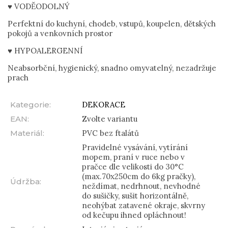
♥ VODĚODOLNÝ
Perfektní do kuchyní, chodeb, vstupů, koupelen, dětských
pokojů a venkovních prostor
♥ HYPOALERGENNÍ
Neabsorbční, hygienický, snadno omyvatelný, nezadržuje
prach
Kategorie
:
DEKORACE
EAN
:
Zvolte variantu
Materiál
:
PVC bez ftalátů
Pravidelné vysávání, vytírání
mopem, praní v ruce nebo v
pračce dle velikosti do 30°C
(max.70x250cm do 6kg pračky),
Údržba
:
neždímat, nedrhnout, nevhodné
do sušičky, sušit horizontálně,
neohýbat zatavené okraje, skvrny
od kečupu ihned opláchnout!