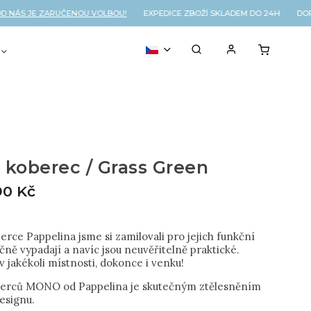
ÁS JE ZARUČENOU VOLBOU!
EXPEDICE ZBOŽÍ SKLADEM DO 24H DOPRA
VOUCHER
% OUTLET
koberec / Grass Green
90 Kč
rce Pappelina jsme si zamilovali pro jejich funkční
čně vypadají a navíc jsou neuvěřitelně praktické.
 v jakékoli místnosti, dokonce i venku!
berců MONO od Pappelina je skutečným ztělesněním
esignu.