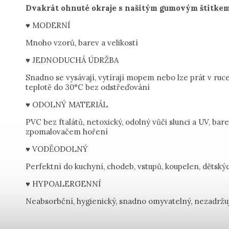
Dvakrát ohnuté okraje s našitým gumovým štítkem.
♥ MODERNÍ
Mnoho vzorů, barev a velikostí
♥ JEDNODUCHÁ ÚDRŽBA
Snadno se vysávají, vytírají mopem nebo lze prát v ruc
teplotě do 30°C bez odstřeďování
♥ ODOLNÝ MATERIÁL
PVC bez ftalátů, netoxický, odolný vůči slunci a UV, bare
zpomalovačem hoření
♥ VODĚODOLNÝ
Perfektní do kuchyní, chodeb, vstupů, koupelen, dětský
♥ HYPOALERGENNÍ
Neabsorbční, hygienický, snadno omyvatelný, nezadržu