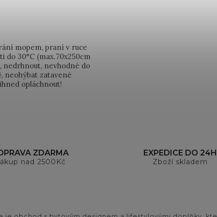
írání mopem, praní v ruce
sti do 30°C (max.70x250cm
t, nedrhnout, nevhodné do
ně, neohýbat zatavené
 ihned opláchnout!
OPRAVA ZDARMA
EXPEDICE DO 24H
ákup nad 2500Kč
Zboží skladem
 je obchod s bytovým designem a lifestylovými doplňky, kter