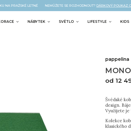
U NA PRAŽSKÉ LETNÉ NEMŮŽETE SE ROZHODNOUT?
DÁRKOVÝ POUKAZ OD N
KORACE
NÁBYTEK
SVĚTLO
LIFESTYLE
KIDS
pappelina
MONO 
od
12 4
Švédské kobe
design. Báje
Využijete je
Kolekce ko
klasického d