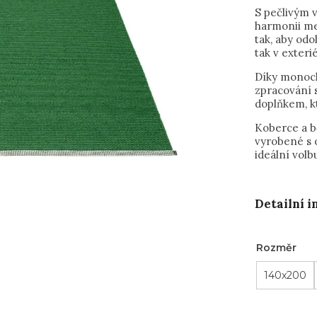
S pečlivým 
harmonii me
tak, aby odo
tak v exteri
Díky monoch
zpracování 
doplňkem, k
Koberce a b
vyrobené s o
ideální volb
Detailní 
Rozměr
140x200