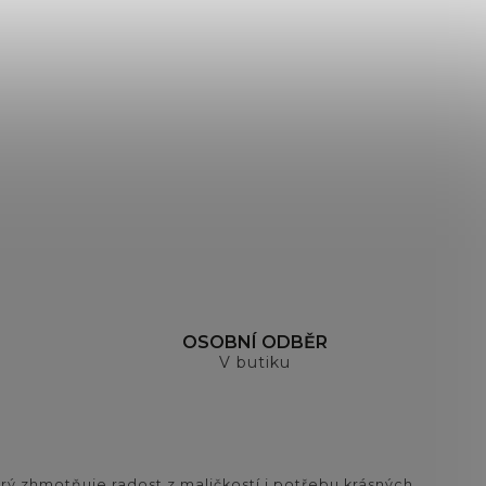
OSOBNÍ ODBĚR
V butiku
ý zhmotňuje radost z maličkostí i potřebu krásných