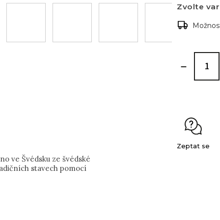
Zvolte var
Možnost
Zeptat se
eno ve Švédsku ze švédské
radičních stavech pomocí