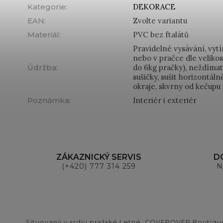
Kategorie
:
DEKORACE
EAN
:
Zvolte variantu
Materiál
:
PVC bez ftalátů
Pravidelné vysávání, vyt
nebo v pračce dle veliko
Údržba
:
do 6kg pračky), neždíma
sušičky, sušit horizontál
okraje, skvrny od kečupu
Poznámka
:
Interiér i exteriér
ZÁKAZNICKÝ SERVIS
D
(+420) 777 314 259
N
Situovaný v srdci pražské Letné, COVEROVER Boutique