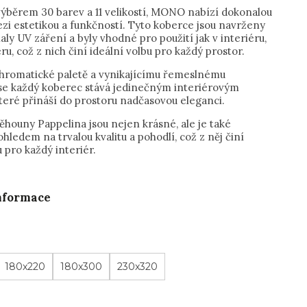
výběrem 30 barev a 11 velikostí, MONO nabízí dokonalou
zi estetikou a funkčností. Tyto koberce jsou navrženy
laly UV záření a byly vhodné pro použití jak v interiéru,
éru, což z nich činí ideální volbu pro každý prostor.
romatické paletě a vynikajícímu řemeslnému
se každý koberec stává jedinečným interiérovým
teré přináší do prostoru nadčasovou eleganci.
ěhouny Pappelina jsou nejen krásné, ale je také
hledem na trvalou kvalitu a pohodlí, což z něj činí
u pro každý interiér.
informace
180x220
180x300
230x320