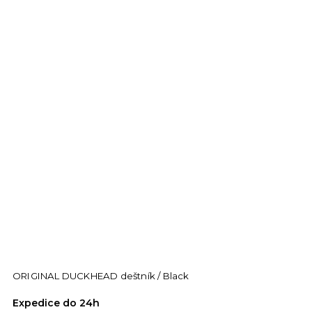
ORIGINAL DUCKHEAD deštník / Black
O
Expedice do 24h
E