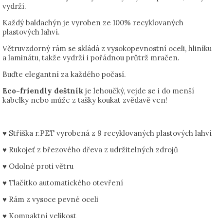
vydrží.
Každý baldachýn je vyroben ze 100% recyklovaných
plastových lahví.
Větruvzdorný rám se skládá z vysokopevnostní oceli, hliníku
a laminátu, takže vydrží i pořádnou průtrž mračen.
Buďte elegantní za každého počasí.
Eco-friendly deštník
je lehoučký, vejde se i do menší
kabelky nebo může z tašky koukat zvědavě ven!
♥ Stříška r.PET vyrobená z 9 recyklovaných plastových lahví
♥ Rukojeť z březového dřeva z udržitelných zdrojů
♥ Odolné proti větru
♥ Tlačítko automatického otevření
♥ Rám z vysoce pevné oceli
♥ Kompaktní velikost