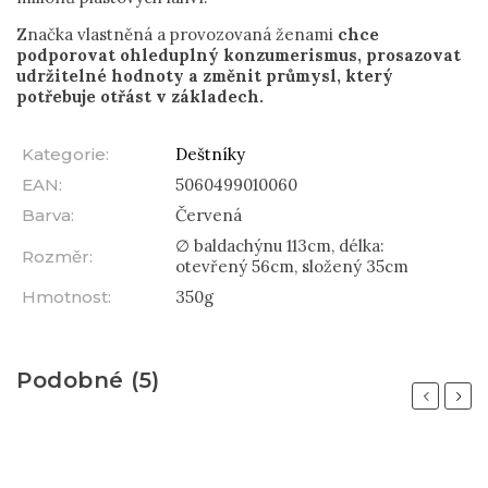
Značka vlastněná a provozovaná ženami
chce
podporovat ohleduplný konzumerismus, prosazovat
udržitelné hodnoty a změnit průmysl, který
potřebuje otřást v základech.
Kategorie
:
Deštníky
EAN
:
5060499010060
Barva
:
Červená
∅ baldachýnu 113cm, délka:
Rozměr
:
otevřený 56cm, složený 35cm
Hmotnost
:
350g
Podobné (5)
Previous
Next