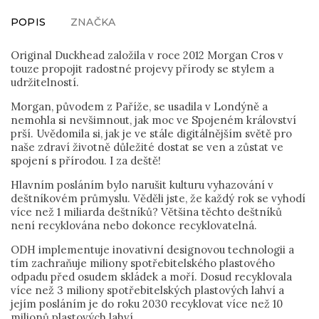
POPIS
ZNAČKA
Original Duckhead založila v roce 2012 Morgan Cros v
touze propojit radostné projevy přírody se stylem a
udržitelností.
Morgan, původem z Paříže, se usadila v Londýně a
nemohla si nevšimnout, jak moc ve Spojeném království
prší. Uvědomila si, jak je ve stále digitálnějším světě pro
naše zdraví životně důležité dostat se ven a zůstat ve
spojení s přírodou. I za deště!
Hlavním posláním bylo narušit kulturu vyhazování v
deštníkovém průmyslu. Věděli jste, že každý rok se vyhodí
více než 1 miliarda deštníků? Většina těchto deštníků
není recyklována nebo dokonce recyklovatelná.
ODH implementuje inovativní designovou technologii a
tím zachraňuje miliony spotřebitelského plastového
odpadu před osudem skládek a moří. Dosud recyklovala
více než 3 miliony spotřebitelských plastových lahví a
jejím posláním je do roku 2030 recyklovat více než 10
milionů plastových lahví.