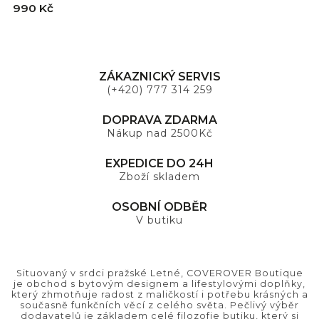
990 Kč
9
ZÁKAZNICKÝ SERVIS
(+420) 777 314 259
DOPRAVA ZDARMA
Nákup nad 2500Kč
EXPEDICE DO 24H
Zboží skladem
OSOBNÍ ODBĚR
V butiku
Situovaný v srdci pražské Letné, COVEROVER Boutique
je obchod s bytovým designem a lifestylovými doplňky,
který zhmotňuje radost z maličkostí i potřebu krásných a
současně funkčních věcí z celého světa. Pečlivý výběr
dodavatelů je základem celé filozofie butiku, který si