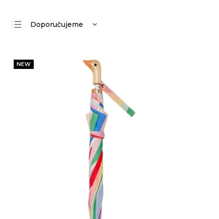
Doporučujeme
Nejlevnější
Nejdražší
NEW
Nejprodávanější
Abecedně