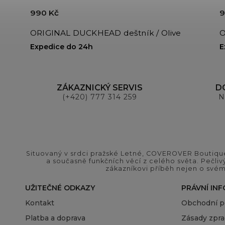
990 Kč
9
ORIGINAL DUCKHEAD deštník / Olive
O
Expedice do 24h
E
ZÁKAZNICKÝ SERVIS
D
(+420) 777 314 259
N
Situovaný v srdci pražské Letné, COVEROVER Boutique
a současně funkčních věcí z celého světa. Pečliv
zákazníkovi příběh nejen o svém
UŽITEČNÉ ODKAZY
PRÁVNÍ IN
Kontakt
Obchodní 
Platba a doprava
Zásady zpra