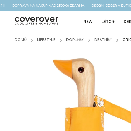
4H DOPRAVA NA NÁKUP NAD 2500Kč ZDARMA OSOBNÍ ODBĚR V BUTIKU
NEW
LÉTO☀️
DE
DOMŮ
/
LIFESTYLE
/
DOPLŇKY
/
DEŠTNÍKY
/
ORI