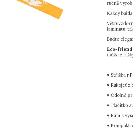
ručně vyrob
Každý balda
Větruvzdorný
laminátu, t
Buďte elega
Eco-friend
může z tašk
♥ Stříška r.
♥ Rukojeť z
♥ Odolné pro
♥ Tlačítko 
♥ Rám z vys
♥ Kompaktní