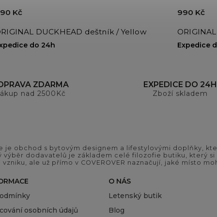
90 Kč
990 Kč
RIGINAL DUCKHEAD deštník / Yellow
ORIGINAL
xpedice do 24h
Expedice 
OPRAVA ZDARMA
EXPEDICE DO 24H
ákup nad 2500Kč
Zboží skladem
 je obchod s bytovým designem a lifestylovými doplňky, kter
ý výběr dodavatelů je základem celé filozofie butiku, který 
 vzniku, ale už přímo v COVEROVER naznačují, jaké místo moh
FORMACE
O NÁS
podmínky
Letenský butik
cování osobních údajů
Blog