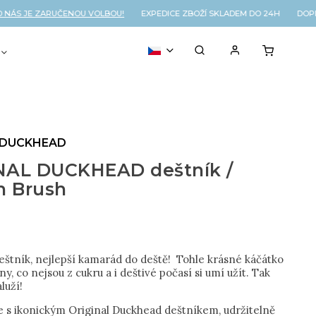
S JE ZARUČENOU VOLBOU!
EXPEDICE ZBOŽÍ SKLADEM DO 24H DOPRAV
VOUCHER
% OUTLET
 DUCKHEAD
NAL DUCKHEAD deštník /
n Brush
deštník, nejlepší kamarád do deště! Tohle krásné káčátko
ny, co nejsou z cukru a i deštivé počasí si umí užít. Tak
aluží!
 s ikonickým Original Duckhead deštníkem, udržitelně