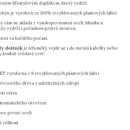
eným lifestylovým doplňkem, který vydrží.
chýn je vyroben ze 100% recyklovaných plastových lahví.
 rám se skládá z vysokopevnostní oceli, hliníku a
akže vydrží i pořádnou průtrž mračen.
ntní za každého počasí.
ly deštník
je lehoučký, vejde se i do menší kabelky nebo
y koukat zvědavě ven!
PET vyrobená z 9 recyklovaných plastových lahví
 březového dřeva z udržitelných zdrojů
ti větru
automatického otevření
oce pevné oceli
 velikost