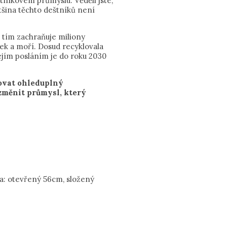
tníkovém průmyslu. Věděli jste,
tšina těchto deštníků není
 tím zachraňuje miliony
ek a moří. Dosud recyklovala
jejím posláním je do roku 2030
ovat ohleduplný
změnit průmysl, který
a: otevřený 56cm, složený