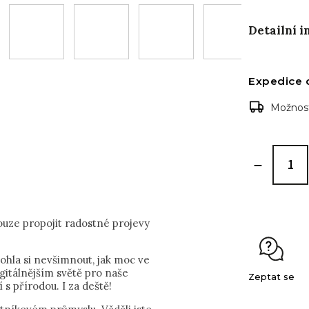
Detailní 
Expedice 
Možnost
ouze propojit radostné projevy
hla si nevšimnout, jak moc ve
igitálnějším světě pro naše
Zeptat se
 s přírodou. I za deště!