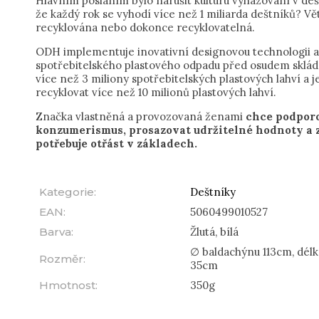
Hlavním posláním bylo narušit kulturu vyhazování v deš
že každý rok se vyhodí více než 1 miliarda deštníků? Vě
recyklována nebo dokonce recyklovatelná.
ODH implementuje inovativní designovou technologii a
spotřebitelského plastového odpadu před osudem sklád
více než 3 miliony spotřebitelských plastových lahví a 
recyklovat více než 10 milionů plastových lahví.
Značka vlastněná a provozovaná ženami
chce podpor
konzumerismus, prosazovat udržitelné hodnoty a 
potřebuje otřást v základech.
Kategorie
:
Deštníky
EAN
:
5060499010527
Barva
:
Žlutá, bílá
∅ baldachýnu 113cm, délk
Rozměr
:
35cm
Hmotnost
:
350g