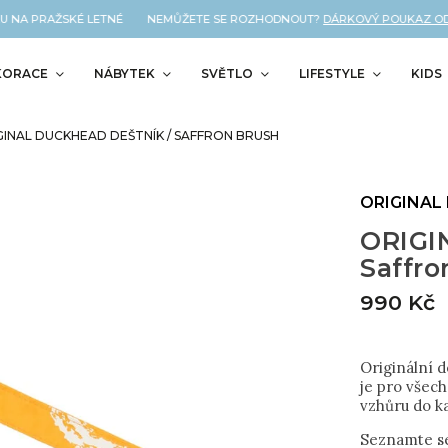
 NA PRAŽSKÉ LETNÉ NEMŮŽETE SE ROZHODNOUT?
DÁRKOVÝ POUKAZ OD NÁ
KORACE
NÁBYTEK
SVĚTLO
LIFESTYLE
KIDS
GINAL DUCKHEAD DEŠTNÍK / SAFFRON BRUSH
ORIGINAL
ORIGI
Saffro
990 Kč
Originální 
je pro všech
vzhůru do k
Seznamte se