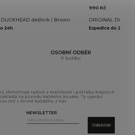
990 Kč
 DUCKHEAD deštník / Brown
ORIGINAL DUCKHEA
do 24h
Expedice do 24h
OSOBNÍ ODBĚR
V butiku
ý zhmotňuje radost z maličkostí i potřebu krásných
si zakládá na původu každého kousku. Ty vypráví
ou mít v životě každého z nás.
NEWSLETTER
Odebírat