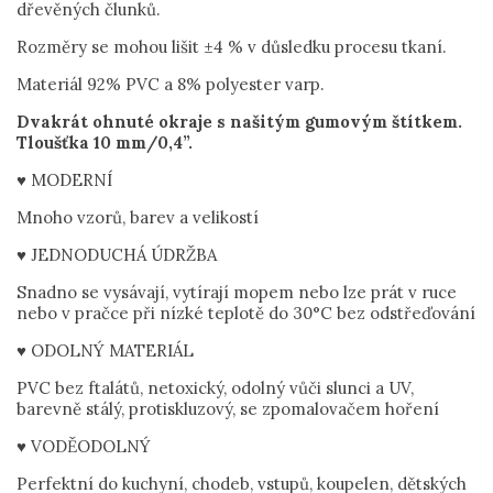
dřevěných člunků.
Rozměry se mohou lišit ±4 % v důsledku procesu tkaní.
Materiál 92% PVC a 8% polyester varp.
Dvakrát ohnuté okraje s našitým gumovým štítkem.
Tloušťka 10 mm/0,4”.
♥ MODERNÍ
Mnoho vzorů, barev a velikostí
♥ JEDNODUCHÁ ÚDRŽBA
Snadno se vysávají, vytírají mopem nebo lze prát v ruce
nebo v pračce při nízké teplotě do 30°C bez odstřeďování
♥ ODOLNÝ MATERIÁL
PVC bez ftalátů, netoxický, odolný vůči slunci a UV,
barevně stálý, protiskluzový, se zpomalovačem hoření
♥ VODĚODOLNÝ
Perfektní do kuchyní, chodeb, vstupů, koupelen, dětských