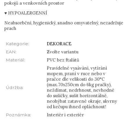
pokojů a venkovních prostor
♥ HYPOALERGENNÍ
Neabsorbční, hygienický, snadno omyvatelný, nezadržuje
prach
Kategorie
:
DEKORACE
EAN
:
Zvolte variantu
Materiál
:
PVC bez ftalátů
Pravidelné vysávání, vytírání
mopem, praní v ruce nebo v
pračce dle velikosti do 30°C
(max.70x250cm do 6kg pračky),
Údržba
:
neždímat, nedrhnout, nevhodné
do sušičky, sušit horizontálně,
neohýbat zatavené okraje, skvrny
od kečupu ihned opláchnout!
Poznámka
:
Interiér i exteriér