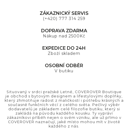
ZÁKAZNICKÝ SERVIS
(+420) 777 314 259
DOPRAVA ZDARMA
Nákup nad 2500Kč
EXPEDICE DO 24H
Zboží skladem
OSOBNÍ ODBĚR
V butiku
Situovaný v srdci pražské Letné, COVEROVER Boutique
je obchod s bytovým designem a lifestylovými doplňky,
který zhmotňuje radost z maličkostí i potřebu krásných a
současně funkčních věcí z celého světa. Pečlivý výběr
dodavatelů je základem celé filozofie butiku, který si
zakládá na původu každého kousku. Ty vypráví
zákazníkovi příběh nejen o svém vzniku, ale už přímo v
COVEROVER naznačují, jaké místo mohou mít v životě
každého z nás.