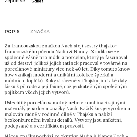
Zeptat se
Sdílet
POPIS
ZNAČKA
Za francouzskou značkou Nach stojí sestry thajsko-
francouzského původu Nadia & Nancy. Zrodila se ze
společné vášně pro módu a porcelán, který je fascinoval
už od dětství, jelikož jejich tatínek pracoval v továrně na
porcelánové miniatury vice než 40 let. Díky tomuto know-
how vznikají moderní a unikátní kolekce šperků a
módních doplňků. Roky strávené v Thajsku jim také daly
lásku k přírodě a její fauně, což je skutečným společným
pojítkem všech jejich výtvorů.
Ušlechtilý porcelán samotný nebo v kombinaci s jinými
materiály je srdcem značky Nach. Každý kus je vyroben a
malován ručně v rodinné dílně v Thajsku a nabízí
bezkonkurenční kvalitu detailů. Výtvory jsou unikátní,
podepsané a s certifikátem pravosti.
Název značky pochází ze zkratky: Nadia & Nancy Koch =