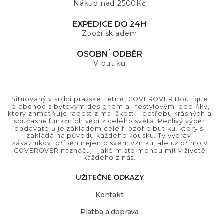
Nákup nad 2500Kč
EXPEDICE DO 24H
Zboží skladem
OSOBNÍ ODBĚR
V butiku
Situovaný v srdci pražské Letné, COVEROVER Boutique
je obchod s bytovým designem a lifestylovými doplňky,
který zhmotňuje radost z maličkostí i potřebu krásných a
současně funkčních věcí z celého světa. Pečlivý výběr
dodavatelů je základem celé filozofie butiku, který si
zakládá na původu každého kousku. Ty vypráví
zákazníkovi příběh nejen o svém vzniku, ale už přímo v
COVEROVER naznačují, jaké místo mohou mít v životě
každého z nás.
UŽITEČNÉ ODKAZY
Kontakt
Platba a doprava