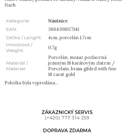
Nach
Kategorie
:
Náušnice
EAN
:
3664301027141
Délka / Lenght
:
4cm, porcelán 1,7cm
Hmotnost /
0,7g
Weight
:
Porcelán, mosaz pozlacená
Materiál /
jemným 18 karátovým zlatem /
Material
:
Porcelain, brass gilded with fine
18 carat gold
Položka byla vyprodána…
ZÁKAZNICKÝ SERVIS
(+420) 777 314 259
DOPRAVA ZDARMA