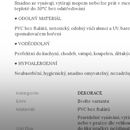
Snadno se vysávají, vytírají mopem nebo lze prát v ruc
teplotě do 30°C bez odstřeďování
♥ ODOLNÝ MATERIÁL
PVC bez ftalátů, netoxický, odolný vůči slunci a UV, bare
zpomalovačem hoření
♥ VODĚODOLNÝ
Perfektní do kuchyní, chodeb, vstupů, koupelen, dětský
♥ HYPOALERGENNÍ
Neabsorbční, hygienický, snadno omyvatelný, nezadržu
Kategorie
:
DEKORACE
EAN
:
Zvolte variantu
Materiál
:
PVC bez ftalátů
Pravidelné vysávání, vyt
nebo v pračce dle veliko
Údržba
:
do 6kg pračky), neždíma