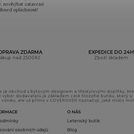
ně, neohýbat zatavené
 ihned opláchnout!
OPRAVA ZDARMA
EXPEDICE DO 24H
ákup nad 2500Kč
Zboží skladem
 je obchod s bytovým designem a lifestylovými doplňky, kter
ý výběr dodavatelů je základem celé filozofie butiku, který 
 vzniku, ale už přímo v COVEROVER naznačují, jaké místo moh
FORMACE
O NÁS
podmínky
Letenský butik
cování osobních údajů
Blog