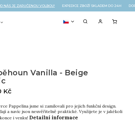
ÁS JE ZARUČENOU VOLBOU!
EXPEDICE ZBOŽÍ SKLADEM DO 24H DOPRA
VOUCHER
% OUTLET
ěhoun Vanilla - Beige
ic
0 Kč
ce Pappelina jsme si zamilovali pro jejich funkční design.
ají a navíc jsou neuvěřitelně praktické. Využijete je v jakékoli
Detailní informace
okonce i venku!