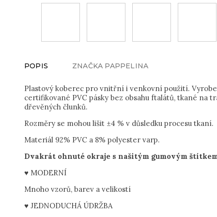
POPIS
ZNAČKA
PAPPELINA
Plastový koberec pro vnitřní i venkovní použití. Vyrob
certifikované PVC pásky bez obsahu ftalátů, tkané na t
dřevěných člunků.
Rozměry se mohou lišit ±4 % v důsledku procesu tkaní.
Materiál 92% PVC a 8% polyester varp.
Dvakrát ohnuté okraje s našitým gumovým štítkem.
♥ MODERNÍ
Mnoho vzorů, barev a velikostí
♥ JEDNODUCHÁ ÚDRŽBA