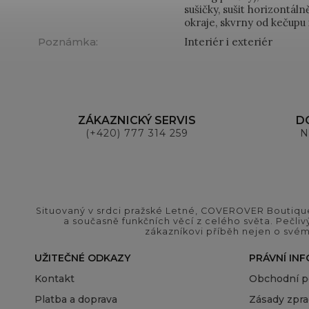
sušičky, sušit horizontál
okraje, skvrny od kečupu
Poznámka
:
Interiér i exteriér
ZÁKAZNICKÝ SERVIS
D
(+420) 777 314 259
N
Situovaný v srdci pražské Letné, COVEROVER Boutique
a současně funkčních věcí z celého světa. Pečliv
zákazníkovi příběh nejen o svém
UŽITEČNÉ ODKAZY
PRÁVNÍ IN
Kontakt
Obchodní 
Platba a doprava
Zásady zpra