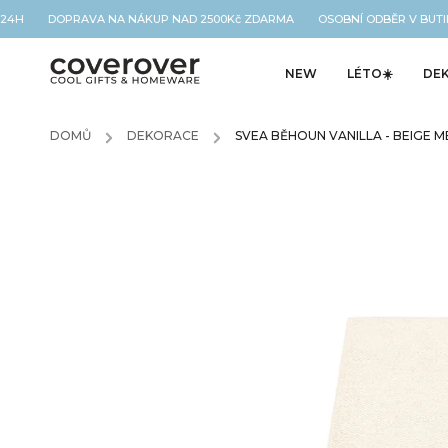
 24H DOPRAVA NA NÁKUP NAD 2500Kč ZDARMA OSOBNÍ ODBĚR V BUTIK
NEW
LÉTO☀️
DE
DOMŮ
/
DEKORACE
/
SVEA BĚHOUN VANILLA - BEIGE M