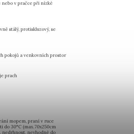
e nebo v pračce při nízké
vně stálý, protiskluzový, se
ch pokojů a venkovních prostor
je prach
írání mopem, praní v ruce
sti do 30°C (max.70x250cm
t, nedrhnout, nevhodné do