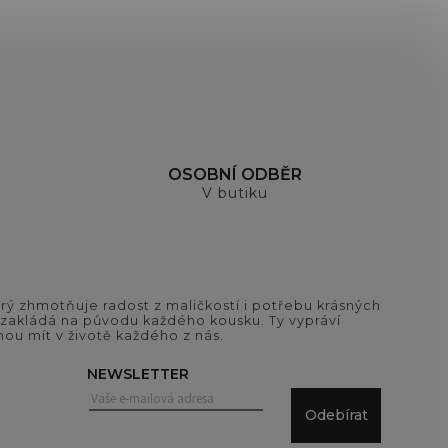
OSOBNÍ ODBĚR
V butiku
ý zhmotňuje radost z maličkostí i potřebu krásných
si zakládá na původu každého kousku. Ty vypráví
ou mít v životě každého z nás.
NEWSLETTER
Odebírat