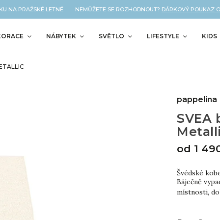
U NA PRAŽSKÉ LETNÉ NEMŮŽETE SE ROZHODNOUT?
DÁRKOVÝ POUKAZ OD N
KORACE
NÁBYTEK
SVĚTLO
LIFESTYLE
KIDS
ETALLIC
pappelina
SVEA b
Metall
od
1 49
Švédské kober
Báječně vypad
místnosti, d