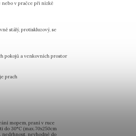
e nebo v pračce při nízké
vně stálý, protiskluzový, se
ch pokojů a venkovních prostor
je prach
írání mopem, praní v ruce
sti do 30°C (max.70x250cm
t, nedrhnout, nevhodné do