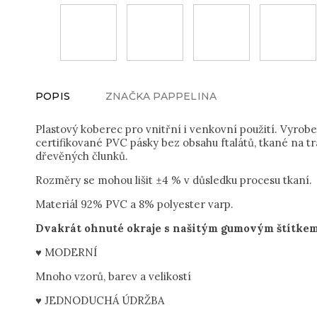
POPIS
ZNAČKA
PAPPELINA
Plastový koberec pro vnitřní i venkovní použití. Vyrob
certifikované PVC pásky bez obsahu ftalátů, tkané na t
dřevěných člunků.
Rozměry se mohou lišit ±4 % v důsledku procesu tkaní.
Materiál 92% PVC a 8% polyester varp.
Dvakrát ohnuté okraje s našitým gumovým štítkem.
♥ MODERNÍ
Mnoho vzorů, barev a velikostí
♥ JEDNODUCHÁ ÚDRŽBA