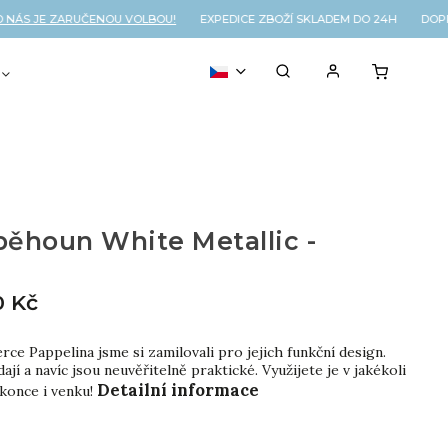
S JE ZARUČENOU VOLBOU!
EXPEDICE ZBOŽÍ SKLADEM DO 24H DOPRA
VOUCHER
% OUTLET
ěhoun White Metallic -
0 Kč
ce Pappelina jsme si zamilovali pro jejich funkční design.
ají a navíc jsou neuvěřitelně praktické. Využijete je v jakékoli
Detailní informace
okonce i venku!