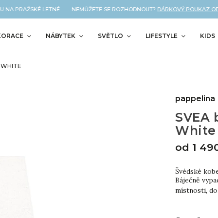
 NA PRAŽSKÉ LETNÉ NEMŮŽETE SE ROZHODNOUT?
DÁRKOVÝ POUKAZ OD NÁ
KORACE
NÁBYTEK
SVĚTLO
LIFESTYLE
KIDS
 WHITE
pappelina
SVEA b
White
od
1 49
Švédské kober
Báječně vypad
místnosti, d