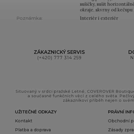
sušičky, sušit horizontál
okraje, skvrny od kečupu
Poznámka
:
Interiér i exteriér
ZÁKAZNICKÝ SERVIS
D
(+420) 777 314 259
N
Situovaný v srdci pražské Letné, COVEROVER Boutique
a současně funkčních věcí z celého světa. Pečliv
zákazníkovi příběh nejen o svém
UŽITEČNÉ ODKAZY
PRÁVNÍ IN
Kontakt
Obchodní 
Platba a doprava
Zásady zpra