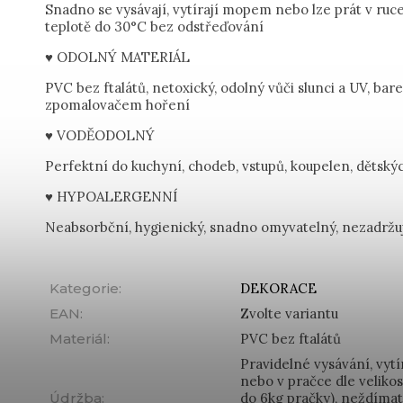
Snadno se vysávají, vytírají mopem nebo lze prát v ruc
teplotě do 30°C bez odstřeďování
♥ ODOLNÝ MATERIÁL
PVC bez ftalátů, netoxický, odolný vůči slunci a UV, bare
zpomalovačem hoření
♥ VODĚODOLNÝ
Perfektní do kuchyní, chodeb, vstupů, koupelen, dětský
♥ HYPOALERGENNÍ
Neabsorbční, hygienický, snadno omyvatelný, nezadržu
Kategorie
:
DEKORACE
EAN
:
Zvolte variantu
Materiál
:
PVC bez ftalátů
Pravidelné vysávání, vyt
nebo v pračce dle veliko
Údržba
:
do 6kg pračky), neždíma