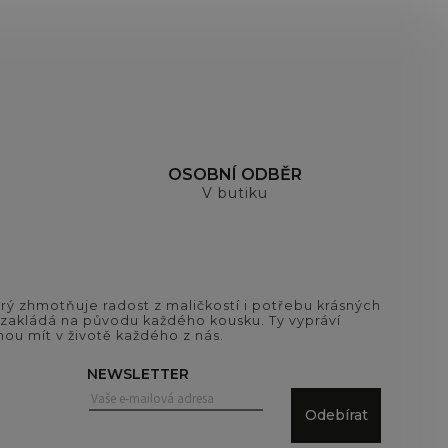
OSOBNÍ ODBĚR
V butiku
ý zhmotňuje radost z maličkostí i potřebu krásných
si zakládá na původu každého kousku. Ty vypráví
ou mít v životě každého z nás.
NEWSLETTER
Odebírat