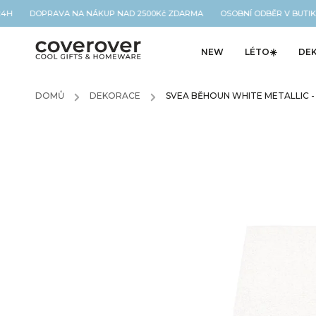
24H DOPRAVA NA NÁKUP NAD 2500Kč ZDARMA OSOBNÍ ODBĚR V BUTIKU
NEW
LÉTO☀️
DE
DOMŮ
/
DEKORACE
/
SVEA BĚHOUN WHITE METALLIC -