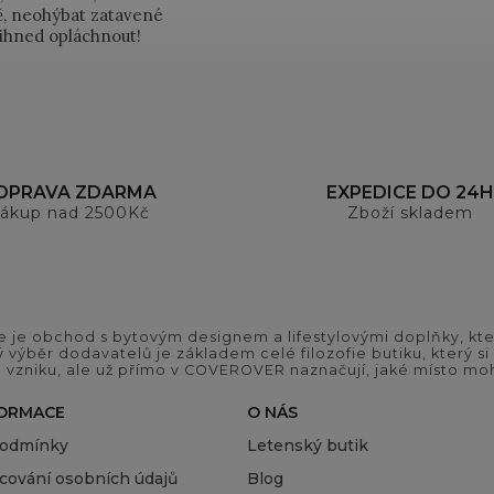
ně, neohýbat zatavené
 ihned opláchnout!
OPRAVA ZDARMA
EXPEDICE DO 24H
ákup nad 2500Kč
Zboží skladem
 je obchod s bytovým designem a lifestylovými doplňky, kter
ý výběr dodavatelů je základem celé filozofie butiku, který 
 vzniku, ale už přímo v COVEROVER naznačují, jaké místo moh
FORMACE
O NÁS
podmínky
Letenský butik
cování osobních údajů
Blog