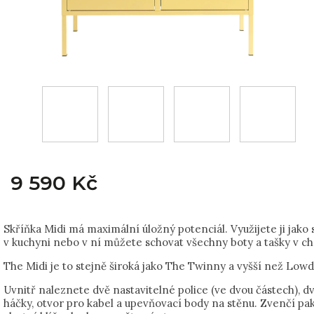
9 590 Kč
Skříňka Midi má maximální úložný potenciál. Využijete ji jako 
v kuchyni nebo v ní můžete schovat všechny boty a tašky v c
The Midi je to stejně široká jako The Twinny a vyšší než Low
Uvnitř naleznete dvě nastavitelné police (ve dvou částech), d
háčky, otvor pro kabel a upevňovací body na stěnu. Zvenčí pa