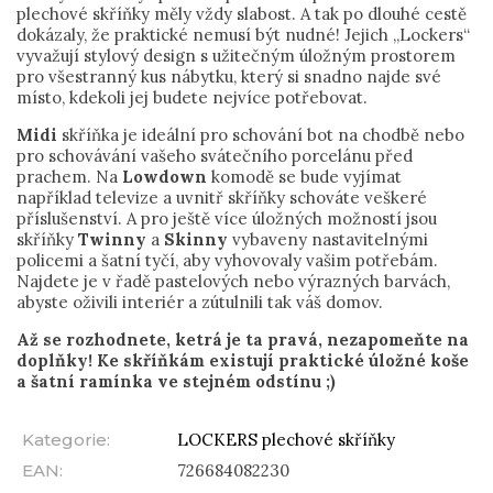
plechové skříňky měly vždy slabost. A tak po dlouhé cestě
dokázaly, že praktické nemusí být nudné! Jejich „Lockers“
vyvažují stylový design s užitečným úložným prostorem
pro všestranný kus nábytku, který si snadno najde své
místo, kdekoli jej budete nejvíce potřebovat.
Midi
skříňka je ideální pro schování bot na chodbě nebo
pro schovávání vašeho svátečního porcelánu před
prachem. Na
Lowdown
komodě se bude vyjímat
například televize a uvnitř skříňky schováte veškeré
příslušenství. A pro ještě více úložných možností jsou
skříňky
Twinny
a
Skinny
vybaveny nastavitelnými
policemi a šatní tyčí, aby vyhovovaly vašim potřebám.
Najdete je v řadě pastelových nebo výrazných barvách,
abyste oživili interiér a zútulnili tak váš domov.
Až se rozhodnete, ketrá je ta pravá, nezapomeňte na
doplňky! Ke skříňkám existují praktické úložné koše
a šatní ramínka ve stejném odstínu ;)
Kategorie
:
LOCKERS plechové skříňky
EAN
:
726684082230