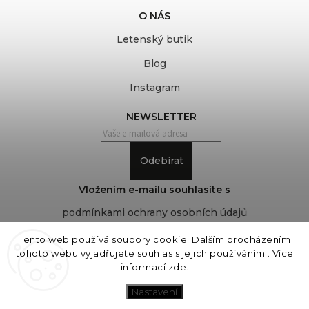
O NÁS
Letenský butik
Blog
Instagram
NEWSLETTER
Odebírat
Vložením e-mailu souhlasíte s
podmínkami ochrany osobních údajů
Tento web používá soubory cookie. Dalším procházením
tohoto webu vyjadřujete souhlas s jejich používáním.. Více
Copyright 2026
COVEROVER
. Všechna práva
informací
zde
.
vyhrazena.
Upravit nastavení cookies
Nastavení
Vytvořil
Shoptet
| Design
Shoptak.cz