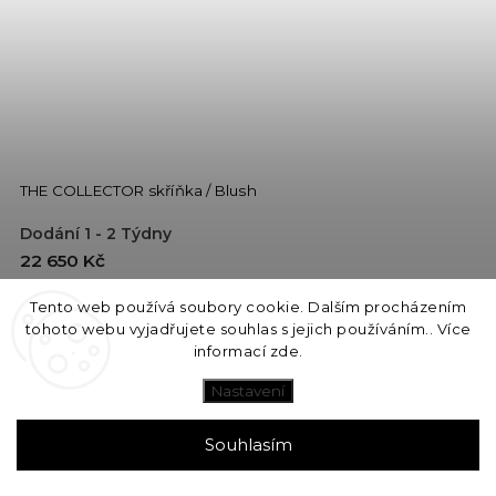
THE COLLECTOR skříňka / Blush
Dodání 1 - 2 Týdny
22 650 Kč
Tento web používá soubory cookie. Dalším procházením
Do košíku
tohoto webu vyjadřujete souhlas s jejich používáním.. Více
informací
zde
.
Nastavení
Souhlasím