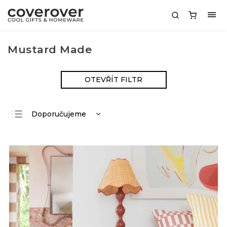
Mustard Made
OTEVŘÍT FILTR
Doporučujeme
Nejlevnější
Nejdražší
Nejprodávanější
Abecedně