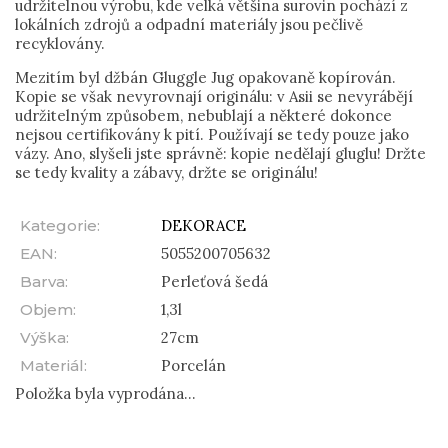
udržitelnou výrobu, kde velká většina surovin pochází z
lokálních zdrojů a odpadní materiály jsou pečlivě
recyklovány.
Mezitím byl džbán Gluggle Jug opakovaně kopírován.
Kopie se však nevyrovnají originálu: v Asii se nevyrábějí
udržitelným způsobem, nebublají a některé dokonce
nejsou certifikovány k pití. Používají se tedy pouze jako
vázy. Ano, slyšeli jste správně: kopie nedělají gluglu! Držte
se tedy kvality a zábavy, držte se originálu!
Kategorie
:
DEKORACE
EAN
:
5055200705632
Barva
:
Perleťová šedá
Objem
:
1,3l
Výška
:
27cm
Materiál
:
Porcelán
Položka byla vyprodána…