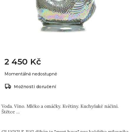
2 450 Kč
Momentálně nedostupné
Možnosti doručení
Voda. Víno. Mléko a omáčky. Květiny. Kuchyňské náčiní.
Štětce …
GLUGGLE JUG džbán je "must have" pro každého milovníka