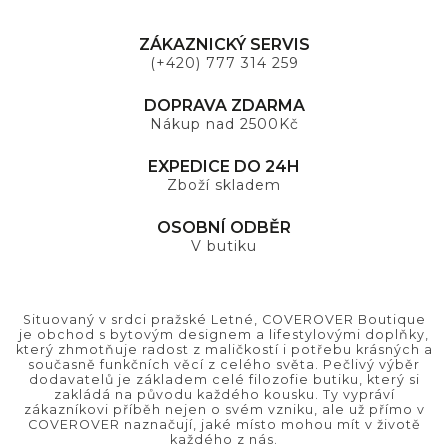
ZÁKAZNICKÝ SERVIS
(+420) 777 314 259
DOPRAVA ZDARMA
Nákup nad 2500Kč
EXPEDICE DO 24H
Zboží skladem
OSOBNÍ ODBĚR
V butiku
Situovaný v srdci pražské Letné, COVEROVER Boutique
je obchod s bytovým designem a lifestylovými doplňky,
který zhmotňuje radost z maličkostí i potřebu krásných a
současně funkčních věcí z celého světa. Pečlivý výběr
dodavatelů je základem celé filozofie butiku, který si
zakládá na původu každého kousku. Ty vypráví
zákazníkovi příběh nejen o svém vzniku, ale už přímo v
COVEROVER naznačují, jaké místo mohou mít v životě
každého z nás.