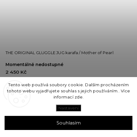
THE ORIGINAL GLUGGLE JUG karafa / Mother of Pearl
Momentálně nedostupné
2 450 Kč
Tento web používá soubory cookie. Dalším procházením
DETAIL
tohoto webu vyjadřujete souhlas s jejich používáním.. Více
informací
zde
.
Nastavení
Souhlasím