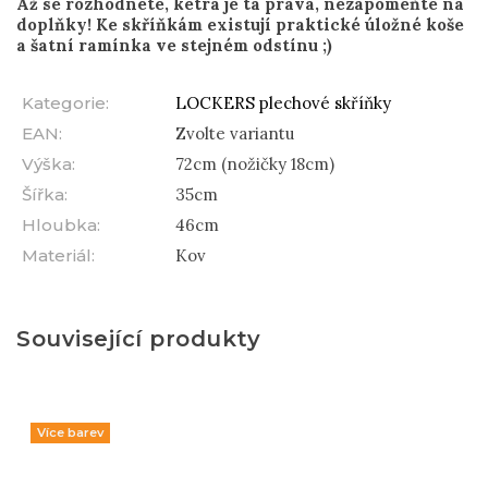
Až se rozhodnete, ketrá je ta pravá, nezapomeňte na
doplňky! Ke skříňkám existují praktické úložné koše
a šatní ramínka ve stejném odstínu ;)
Kategorie
:
LOCKERS plechové skříňky
EAN
:
Zvolte variantu
Výška
:
72cm (nožičky 18cm)
Šířka
:
35cm
Hloubka
:
46cm
Materiál
:
Kov
Související produkty
Více barev