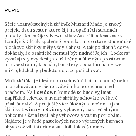
POPIS
Série uzamykatelných skříněk Mustard Made je snový
projekt dvou sester, které žijí na opačných stranách
planety. Becca žije v Newcastlu v Austrálii a Jess zase v
Londýně. Chtěly společně podnikat a pro staré studentské
plechové skříňky měly vždy slabost. A tak po dlouhé cestě
dokázaly, že praktické nemusí být nudné! Jejich „Lockers“
vyvažují stylový design s užitečným úložným prostorem
pro všestranný kus nábytku, který si snadno najde své
místo, kdekoli jej budete nejvíce potřebovat.
Midi
skříňka je ideální pro schování bot na chodbě nebo
pro schovávání vašeho svátečního porcelánu před
prachem. Na
Lowdown
komodě se bude vyjímat
například televize a uvnitř skříňky schováte veškeré
příslušenství. A pro ještě více úložných možností jsou
skříňky
Twinny
a
Skinny
vybaveny nastavitelnými
policemi a šatní tyčí, aby vyhovovaly vašim potřebám.
Najdete je v řadě pastelových nebo výrazných barvách,
abyste oživili interiér a zútulnili tak váš domov.