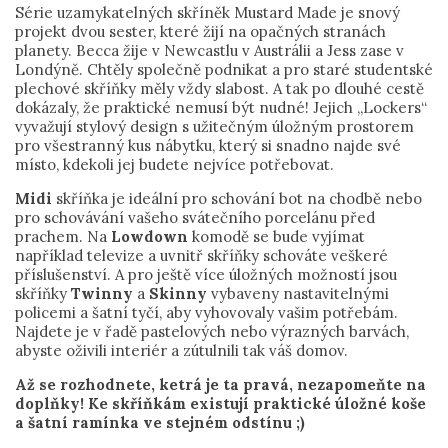
Série uzamykatelných skříněk Mustard Made je snový
projekt dvou sester, které žijí na opačných stranách
planety. Becca žije v Newcastlu v Austrálii a Jess zase v
Londýně. Chtěly společně podnikat a pro staré studentské
plechové skříňky měly vždy slabost. A tak po dlouhé cestě
dokázaly, že praktické nemusí být nudné! Jejich „Lockers“
vyvažují stylový design s užitečným úložným prostorem
pro všestranný kus nábytku, který si snadno najde své
místo, kdekoli jej budete nejvíce potřebovat.
Midi
skříňka je ideální pro schování bot na chodbě nebo
pro schovávání vašeho svátečního porcelánu před
prachem. Na
Lowdown
komodě se bude vyjímat
například televize a uvnitř skříňky schováte veškeré
příslušenství. A pro ještě více úložných možností jsou
skříňky
Twinny
a
Skinny
vybaveny nastavitelnými
policemi a šatní tyčí, aby vyhovovaly vašim potřebám.
Najdete je v řadě pastelových nebo výrazných barvách,
abyste oživili interiér a zútulnili tak váš domov.
Až se rozhodnete, ketrá je ta pravá, nezapomeňte na
doplňky! Ke skříňkám existují praktické úložné koše
a šatní ramínka ve stejném odstínu ;)