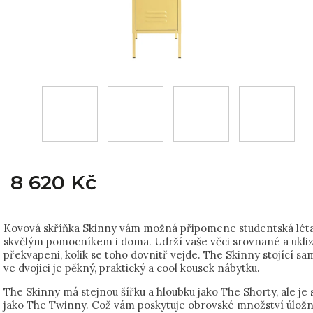
8 620 Kč
Kovová skříňka Skinny vám možná připomene studentská léta
skvělým pomocníkem i doma. Udrží vaše věci srovnané a ukli
překvapeni, kolik se toho dovnitř vejde. The Skinny stojící s
ve dvojici je pěkný, praktický a cool kousek nábytku.
The Skinny má stejnou šířku a hloubku jako The Shorty, ale je 
jako The Twinny. Což vám poskytuje obrovské množství úlož