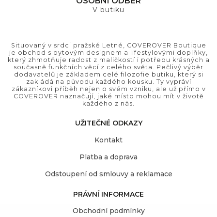
OSOBNÍ ODBĚR
V butiku
Situovaný v srdci pražské Letné, COVEROVER Boutique
je obchod s bytovým designem a lifestylovými doplňky,
který zhmotňuje radost z maličkostí i potřebu krásných a
současně funkčních věcí z celého světa. Pečlivý výběr
dodavatelů je základem celé filozofie butiku, který si
zakládá na původu každého kousku. Ty vypráví
zákazníkovi příběh nejen o svém vzniku, ale už přímo v
COVEROVER naznačují, jaké místo mohou mít v životě
každého z nás.
UŽITEČNÉ ODKAZY
Kontakt
Platba a doprava
Odstoupení od smlouvy a reklamace
PRÁVNÍ INFORMACE
Obchodní podmínky