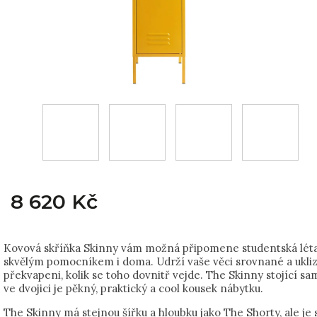
8 620 Kč
Kovová skříňka Skinny vám možná připomene studentská léta
skvělým pomocníkem i doma. Udrží vaše věci srovnané a ukli
překvapeni, kolik se toho dovnitř vejde. The Skinny stojící s
ve dvojici je pěkný, praktický a cool kousek nábytku.
The Skinny má stejnou šířku a hloubku jako The Shorty, ale je 