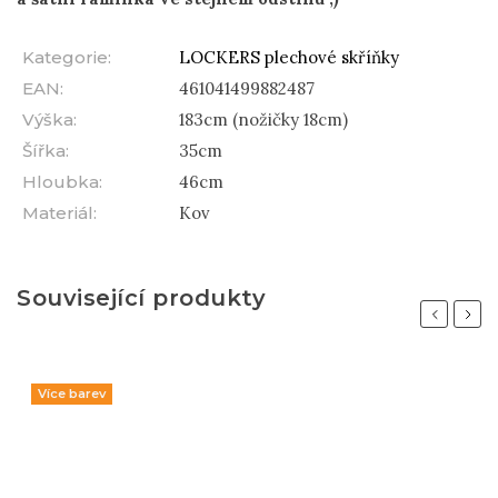
Kategorie
:
LOCKERS plechové skříňky
EAN
:
461041499882487
Výška
:
183cm (nožičky 18cm)
Šířka
:
35cm
Hloubka
:
46cm
Materiál
:
Kov
Související produkty
Previous
Next
Více barev