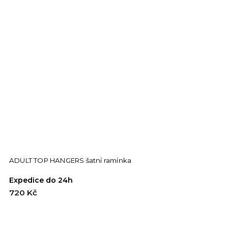
ADULT TOP HANGERS šatní ramínka
A
Expedice do 24h
E
720 Kč
4