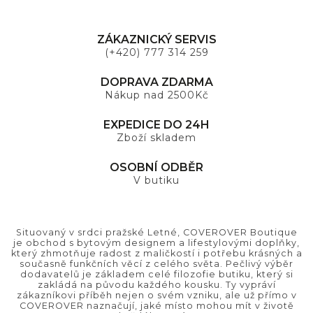
ZÁKAZNICKÝ SERVIS
(+420) 777 314 259
DOPRAVA ZDARMA
Nákup nad 2500Kč
EXPEDICE DO 24H
Zboží skladem
OSOBNÍ ODBĚR
V butiku
Situovaný v srdci pražské Letné, COVEROVER Boutique
je obchod s bytovým designem a lifestylovými doplňky,
který zhmotňuje radost z maličkostí i potřebu krásných a
současně funkčních věcí z celého světa. Pečlivý výběr
dodavatelů je základem celé filozofie butiku, který si
zakládá na původu každého kousku. Ty vypráví
zákazníkovi příběh nejen o svém vzniku, ale už přímo v
COVEROVER naznačují, jaké místo mohou mít v životě