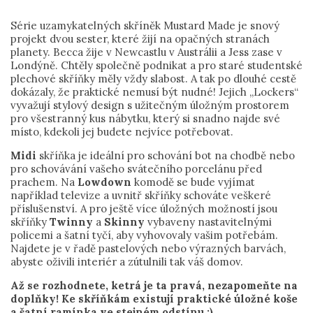
Série uzamykatelných skříněk Mustard Made je snový
projekt dvou sester, které žijí na opačných stranách
planety. Becca žije v Newcastlu v Austrálii a Jess zase v
Londýně. Chtěly společně podnikat a pro staré studentské
plechové skříňky měly vždy slabost. A tak po dlouhé cestě
dokázaly, že praktické nemusí být nudné! Jejich „Lockers“
vyvažují stylový design s užitečným úložným prostorem
pro všestranný kus nábytku, který si snadno najde své
místo, kdekoli jej budete nejvíce potřebovat.
Midi
skříňka je ideální pro schování bot na chodbě nebo
pro schovávání vašeho svátečního porcelánu před
prachem. Na
Lowdown
komodě se bude vyjímat
například televize a uvnitř skříňky schováte veškeré
příslušenství. A pro ještě více úložných možností jsou
skříňky
Twinny
a
Skinny
vybaveny nastavitelnými
policemi a šatní tyčí, aby vyhovovaly vašim potřebám.
Najdete je v řadě pastelových nebo výrazných barvách,
abyste oživili interiér a zútulnili tak váš domov.
Až se rozhodnete, ketrá je ta pravá, nezapomeňte na
doplňky! Ke skříňkám existují praktické úložné koše
a šatní ramínka ve stejném odstínu ;)