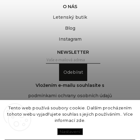
O NÁS
Letenský butik
Blog
Instagram
NEWSLETTER
Odebírat
Vložením e-mailu souhlasíte s
podmínkami ochrany osobních údajů
Tento web používá soubory cookie. Dalším procházením
tohoto webu vyjadřujete souhlas s jejich používáním.. Více
Copyright 2026
COVEROVER
. Všechna práva
informací
zde
.
vyhrazena.
Upravit nastavení cookies
Nastavení
Vytvořil
Shoptet
| Design
Shoptak.cz