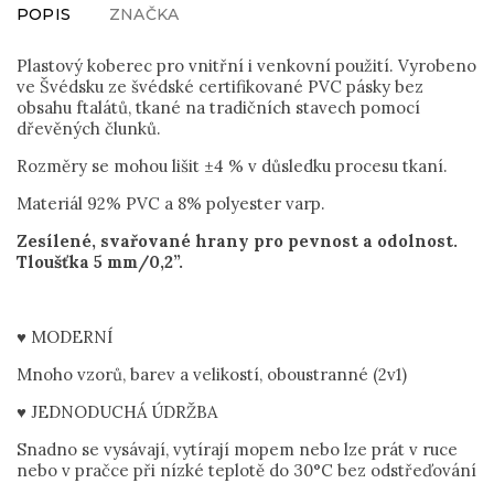
POPIS
ZNAČKA
Plastový koberec pro vnitřní i venkovní použití. Vyrobeno
ve Švédsku ze švédské certifikované PVC pásky bez
obsahu ftalátů, tkané na tradičních stavech pomocí
dřevěných člunků.
Rozměry se mohou lišit ±4 % v důsledku procesu tkaní.
Materiál 92% PVC a 8% polyester varp.
Zesílené, svařované hrany pro pevnost a odolnost.
Tloušťka 5 mm/0,2”.
♥ MODERNÍ
Mnoho vzorů, barev a velikostí, oboustranné (2v1)
♥ JEDNODUCHÁ ÚDRŽBA
Snadno se vysávají, vytírají mopem nebo lze prát v ruce
nebo v pračce při nízké teplotě do 30°C bez odstřeďování