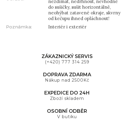
neždímat, nedrhnout, nevhodné
do sušičky, sušit horizontálně,
neohýbat zatavené okraje, skvrny
od kečupu ihned opláchnout!
Poznámka
:
Interiér i exteriér
ZÁKAZNICKÝ SERVIS
(+420) 777 314 259
DOPRAVA ZDARMA
Nákup nad 2500Kč
EXPEDICE DO 24H
Zboží skladem
OSOBNÍ ODBĚR
V butiku