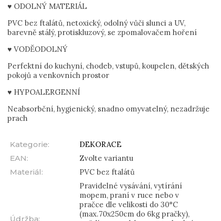
♥ ODOLNÝ MATERIÁL
PVC bez ftalátů, netoxický, odolný vůči slunci a UV,
barevně stálý, protiskluzový, se zpomalovačem hoření
♥ VODĚODOLNÝ
Perfektní do kuchyní, chodeb, vstupů, koupelen, dětských
pokojů a venkovních prostor
♥ HYPOALERGENNÍ
Neabsorbční, hygienický, snadno omyvatelný, nezadržuje
prach
Kategorie
:
DEKORACE
EAN
:
Zvolte variantu
Materiál
:
PVC bez ftalátů
Pravidelné vysávání, vytírání
mopem, praní v ruce nebo v
pračce dle velikosti do 30°C
(max.70x250cm do 6kg pračky),
Údržba
: