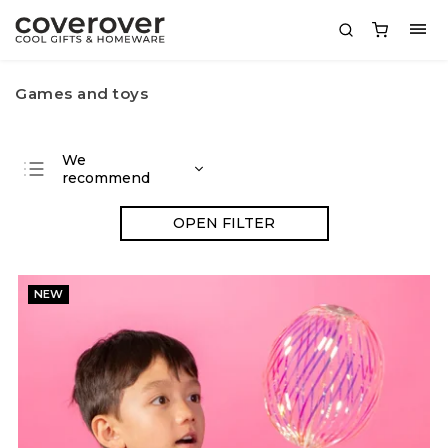
Games and toys
We
recommend
Least expensive
OPEN FILTER
Most expensive
Bestsellers
NEW
Alphabetically