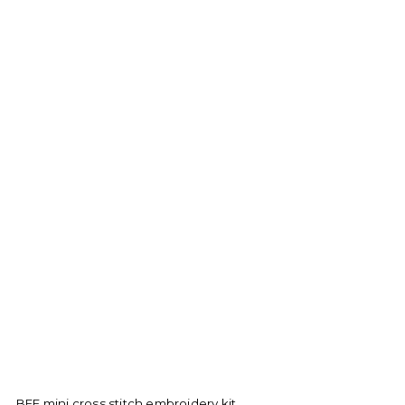
BEE mini cross stitch embroidery kit