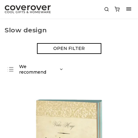
Slow design
OPEN FILTER
We
recommend
Least expensive
Most expensive
Bestsellers
Alphabetically