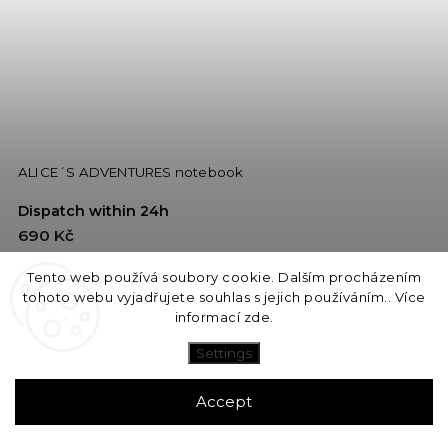
ALICE´S ADVENTURES notebook
Dispatch within 24h
690 Kč
Tento web používá soubory cookie. Dalším procházením
Add to cart
tohoto webu vyjadřujete souhlas s jejich používáním.. Více
informací
zde
.
Settings
ZÁKAZNICKÝ SERVIS
Accept
(+420) 777 314 259