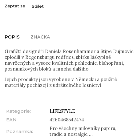
Zeptat se
Sdílet
POPIS
ZNAČKA
Grafičtí designéři Daniela Rosenhammer a Stipe Dujmovic
zplodili v Regensburgu redfries, sbírku láskyplně
navržených a vysoce kvalitních pohlednic, blahopřání,
poznámkových bloků a mnoha dalšího.
Jejich produkty jsou vyrobené v Německu a použité
materiály pocházejí z udržitelného lesnictví.
Kategorie
:
LIFESTYLE
EAN
:
4260468542474
Pro všechny milovníky papíru,
Poznámka
:
tradic a nostalgie ...