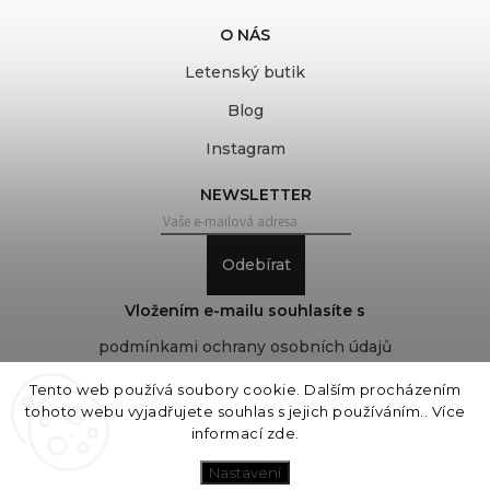
O NÁS
Letenský butik
Blog
Instagram
NEWSLETTER
Odebírat
Vložením e-mailu souhlasíte s
podmínkami ochrany osobních údajů
Tento web používá soubory cookie. Dalším procházením
tohoto webu vyjadřujete souhlas s jejich používáním.. Více
Copyright 2026
COVEROVER
. Všechna práva
informací
zde
.
vyhrazena.
Upravit nastavení cookies
Nastavení