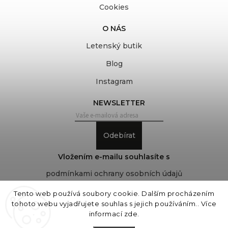
Cookies
O NÁS
Letenský butik
Blog
Instagram
NEWSLETTER
Odebírat
Vložením e-mailu souhlasíte s
podmínkami ochrany osobních údajů
Tento web používá soubory cookie. Dalším procházením
tohoto webu vyjadřujete souhlas s jejich používáním.. Více
Copyright 2026
COVEROVER
. Všechna práva
informací
zde
.
vyhrazena.