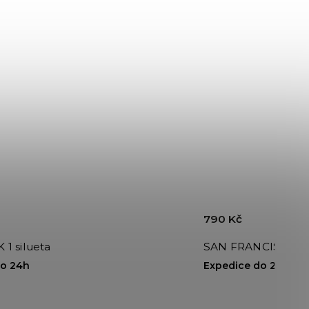
790 Kč
1 silueta
SAN FRANCISCO 1 s
do 24h
Expedice do 24h