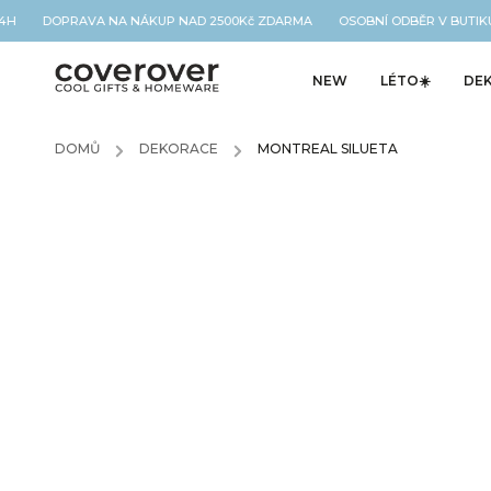
4H DOPRAVA NA NÁKUP NAD 2500Kč ZDARMA OSOBNÍ ODBĚR V BUTIKU 
NEW
LÉTO☀️
DE
DOMŮ
/
DEKORACE
/
MONTREAL SILUETA