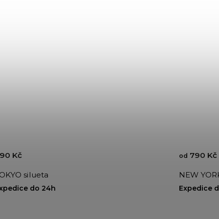
90 Kč
790 Kč
od
OKYO silueta
NEW YORK 
xpedice do 24h
Expedice 