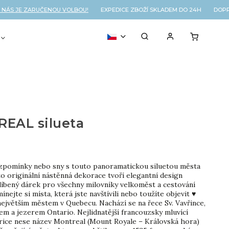
 JE ZARUČENOU VOLBOU!
EXPEDICE ZBOŽÍ SKLADEM DO 24H DOPRAV
VOUCHER
% OUTLET
EAL silueta
vzpomínky nebo sny s touto panoramatickou siluetou města
to originální nástěnná dekorace tvoří elegantní design
líbený dárek pro všechny milovníky velkoměst a cestování
ínejte si místa, která jste navštívili nebo toužíte objevit ♥
největším městem v Quebecu. Nachází se na řece Sv. Vavřince,
m a jezerem Ontario. Nejlidnatější francouzsky mluvící
ice nese název Montreal (Mount Royale – Královská hora)