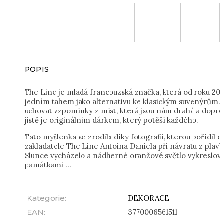
POPIS
The Line je mladá francouzská značka, která od roku 201
jedním tahem jako alternativu ke klasickým suvenýrům. 
uchovat vzpomínky z míst, která jsou nám drahá a dopro
jistě je originálním dárkem, který potěší každého.
Tato myšlenka se zrodila díky fotografii, kterou pořídil 
zakladatele The Line Antoina Daniela při návratu z plav
Slunce vycházelo a nádherné oranžové světlo vykreslova
památkami ...
Kategorie
:
DEKORACE
EAN
:
3770006561511