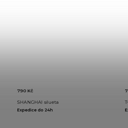
790 Kč
7
SHANGHAI silueta
T
Expedice do 24h
E