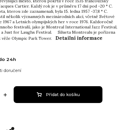
řevyšující město, kterou pokřtil v roce 1535 francouzský
acques Cartier. Každý rok je v průměru 17 dní pod -20 ° C.
ota, kterou zde zaznamenali, byla 15. ledna 1957 -37,8 ° C.
til několik významných mezinárodních akcí, včetně Světové
ce 1967 a Letních olympijských her v roce 1976. Každoročně
noho festivalů, jako je Montreal International Jazz Festival,
 a Just for Laughs Festival. Silueta Montrealu je pořízena
Detailní informace
 z věže Olympic Park Tower.
do 24h
i doručení
Přidat do košíku