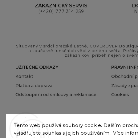
ZÁKAZNICKÝ SERVIS
D
(+420) 777 314 259
N
Situovaný v srdci pražské Letné, COVEROVER Boutique
a současně funkčních věcí z celého světa. Pečliv
zákazníkovi příběh nejen o svém
UŽITEČNÉ ODKAZY
PRÁVNÍ IN
Kontakt
Obchodní 
Platba a doprava
Zásady zpra
Odstoupení od smlouvy a reklamace
Cookies
Tento web používá soubory cookie. Dalším proc
vyjadřujete souhlas s jejich používáním.. Více info