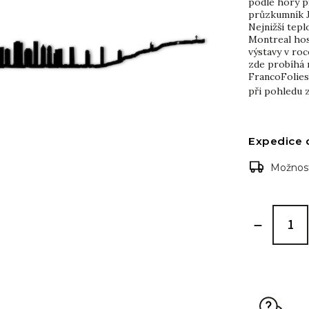
podle hory p
průzkumník J
Nejnižší tepl
Montreal hos
výstavy v ro
zde probíhá m
FrancoFolies
při pohledu
Expedice 
Možnost