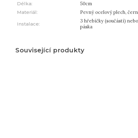
Délka
:
50cm
Materiál
:
Pevný ocelový plech, čern
3 hřebíčky (součástí) neb
Instalace
:
páska
Související produkty