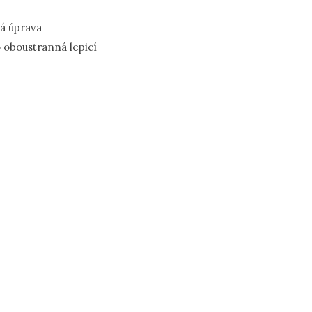
á úprava
o oboustranná lepicí