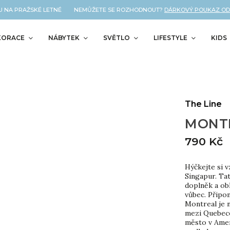
NA PRAŽSKÉ LETNÉ NEMŮŽETE SE ROZHODNOUT?
DÁRKOVÝ POUKAZ OD NÁS
KORACE
NÁBYTEK
SVĚTLO
LIFESTYLE
KIDS
The Line
MONTR
790 Kč
Hýčkejte si 
Singapur. Ta
doplněk a ob
vůbec. Připom
Montreal je 
mezi Quebece
město v Amer