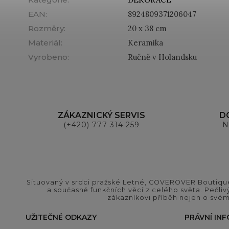
EAN
:
8924809371206047
Rozměry
:
20 x 38 cm
Materiál
:
Keramika
Vyrobeno
:
Ručně v Holandsku
ZÁKAZNICKÝ SERVIS
D
(+420) 777 314 259
N
Situovaný v srdci pražské Letné, COVEROVER Boutique
a současně funkčních věcí z celého světa. Pečliv
zákazníkovi příběh nejen o svém
UŽITEČNÉ ODKAZY
PRÁVNÍ IN