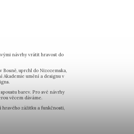
svými návrhy vrátit hravost do
u v Bosně, uprchl do Nizozemska,
ání Akademie umění a designu v
igns.
 spoustu barev. Pro své návrhy
terou věcem dáváme.
 hravého zážitku a funkčnosti,