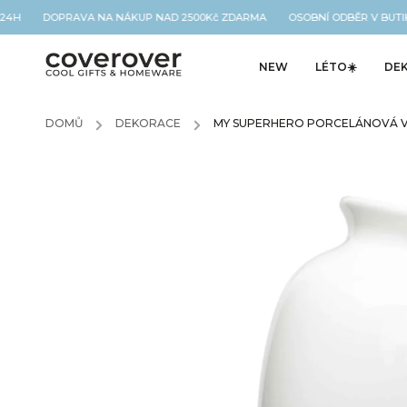
O 24H DOPRAVA NA NÁKUP NAD 2500Kč ZDARMA OSOBNÍ ODBĚR V BUTI
NEW
LÉTO☀️
DE
DOMŮ
/
DEKORACE
/
MY SUPERHERO PORCELÁNOVÁ VÁ