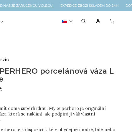
NÁS JE ZARUČENOU VOLBOU!
EXPEDICE ZBOŽÍ SKLADEM DO 24H DOPR
VOUCHER
% OUTLET
rzic
PERHERO porcelánová váza L
e
č
mít doma superhrdinu. My Superhero je originální
za, která se naklání, ale podpírá ji váš vlastní
.
erhero je k dispozici také v obyčejné modré, bílé nebo