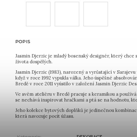
POPIS
Jasmin Djerzic je mladý bosenský designér, který chce 
života dospělých.
Jasmin Djerzic (1983), narozený a vyrůstající v Sarajev
když v roce 1992 vypukla válka. Jeho úspěšné absolvov
Bredě v roce 2011 vyústilo v založení Jasmin Djerzic Des
Ve svém ateliéru v Bredě pracuje s keramikou a používá
se nechává inspirovat hračkami a ptá se na hodnotu, k
Jeho kolekce bytových doplňků je jedinečnou kombinací
která navozuje pocit úžasu.
Kategorie
:
DEKORACE