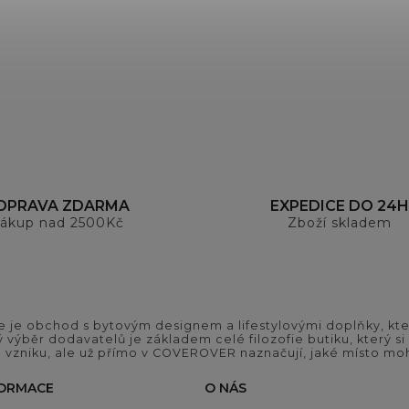
OPRAVA ZDARMA
EXPEDICE DO 24H
ákup nad 2500Kč
Zboží skladem
 je obchod s bytovým designem a lifestylovými doplňky, kter
ý výběr dodavatelů je základem celé filozofie butiku, který 
 vzniku, ale už přímo v COVEROVER naznačují, jaké místo moh
FORMACE
O NÁS