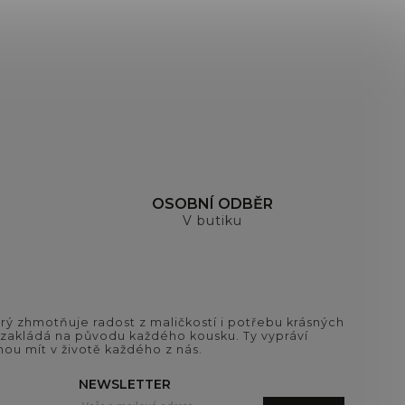
OSOBNÍ ODBĚR
V butiku
ý zhmotňuje radost z maličkostí i potřebu krásných
si zakládá na původu každého kousku. Ty vypráví
ou mít v životě každého z nás.
NEWSLETTER