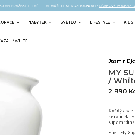
KU NA PRAŽSKÉ LETNÉ NEMŮŽETE SE ROZHODNOUT?
DÁRKOVÝ POUKAZ OD 
KORACE
NÁBYTEK
SVĚTLO
LIFESTYLE
KIDS
ZA L / WHITE
Jasmin Dje
MY SU
/ Whit
2 890 K
Každý chce 
keramická vá
superhrdina
Váza My Sup