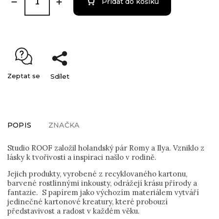
Přidat do košíku
Zeptat se
Sdílet
POPIS
ZNAČKA
Studio ROOF založil holandský pár Romy a Ilya. Vzniklo z
lásky k tvořivosti a inspiraci našlo v rodině.
Jejich produkty, vyrobené z recyklovaného kartonu,
barvené rostlinnými inkousty, odrážejí krásu přírody a
fantazie. S papírem jako výchozím materiálem vytváří
jedinečné kartonové kreatury, které probouzí
představivost a radost v každém věku.