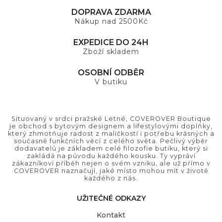
DOPRAVA ZDARMA
Nákup nad 2500Kč
EXPEDICE DO 24H
Zboží skladem
OSOBNÍ ODBĚR
V butiku
Situovaný v srdci pražské Letné, COVEROVER Boutique
je obchod s bytovým designem a lifestylovými doplňky,
který zhmotňuje radost z maličkostí i potřebu krásných a
současně funkčních věcí z celého světa. Pečlivý výběr
dodavatelů je základem celé filozofie butiku, který si
zakládá na původu každého kousku. Ty vypráví
zákazníkovi příběh nejen o svém vzniku, ale už přímo v
COVEROVER naznačují, jaké místo mohou mít v životě
každého z nás.
UŽITEČNÉ ODKAZY
Kontakt