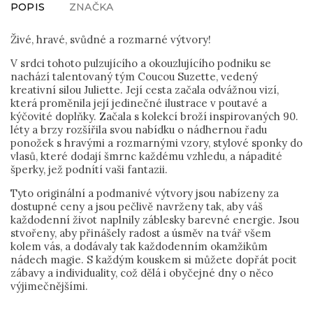
POPIS
ZNAČKA
Živé, hravé, svůdné a rozmarné výtvory!
V srdci tohoto pulzujícího a okouzlujícího podniku se
nachází talentovaný tým Coucou Suzette, vedený
kreativní silou Juliette. Její cesta začala odvážnou vizí,
která proměnila její jedinečné ilustrace v poutavé a
kýčovité doplňky. Začala s kolekcí broží inspirovaných 90.
léty a brzy rozšířila svou nabídku o nádhernou řadu
ponožek s hravými a rozmarnými vzory, stylové sponky do
vlasů, které dodají šmrnc každému vzhledu, a nápadité
šperky, jež podnítí vaši fantazii.
Tyto originální a podmanivé výtvory jsou nabízeny za
dostupné ceny a jsou pečlivě navrženy tak, aby váš
každodenní život naplnily záblesky barevné energie. Jsou
stvořeny, aby přinášely radost a úsměv na tvář všem
kolem vás, a dodávaly tak každodenním okamžikům
nádech magie. S každým kouskem si můžete dopřát pocit
zábavy a individuality, což dělá i obyčejné dny o něco
výjimečnějšími.