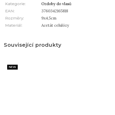
Kategorie
:
Ozdoby do vlasů
EAN
:
3760342165818
Rozměry
:
9x4,5cm
Materiál
:
Acetát celulózy
Související produkty
NEW