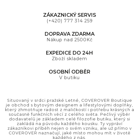
ZÁKAZNICKÝ SERVIS
(+420) 777 314 259
DOPRAVA ZDARMA
Nákup nad 2500Kč
EXPEDICE DO 24H
Zboží skladem
OSOBNÍ ODBĚR
V butiku
Situovaný v srdci pražské Letné, COVEROVER Boutique
je obchod s bytovým designem a lifestylovými doplňky,
který zhmotňuje radost z maličkostí i potřebu krásných a
současně funkčních věcí z celého světa. Pečlivý výběr
dodavatelů je základem celé filozofie butiku, který si
zakládá na původu každého kousku. Ty vypráví
zákazníkovi příběh nejen o svém vzniku, ale už přímo v
COVEROVER naznačují, jaké místo mohou mít v životě
každého z nás.