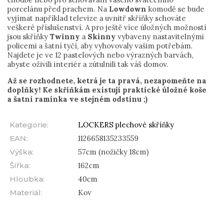
porcelánu před prachem. Na
Lowdown
komodě se bude
vyjímat například televize a uvnitř skříňky schováte
veškeré příslušenství. A pro ještě více úložných možností
jsou skříňky
Twinny
a
Skinny
vybaveny nastavitelnými
policemi a šatní tyčí, aby vyhovovaly vašim potřebám.
Najdete je ve 12 pastelových nebo výrazných barvách,
abyste oživili interiér a zútulnili tak váš domov.
Až se rozhodnete, ketrá je ta pravá, nezapomeňte na
doplňky! Ke skříňkám existují praktické úložné koše
a šatní ramínka ve stejném odstínu ;)
Kategorie
:
LOCKERS plechové skříňky
EAN
:
1126658135233559
Výška
:
57cm (nožičky 18cm)
Šířka
:
162cm
Hloubka
:
40cm
Materiál
:
Kov