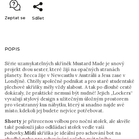
Zeptat se
Sdílet
POPIS
Série uzamykatelných skříněk Mustard Made je snový
projekt dvou sester, které žijí na opačných stranách
planety. Becca žije v Newcastlu v Austrálii a Jess zase v
Londýně. Chtěly společně podnikat a pro staré studentské
plechové skříňky měly vždy slabost. A tak po dlouhé cestě
dokázaly, že praktické nemusí být nudné! Jejich „Lockers“
vyvažují stylový design s užitečným úložným prostorem
pro všestranný kus nábytku, který si snadno najde své
místo, kdekoli jej budete nejvíce potřebovat.
Shorty
je přirozenou volbou pro noční stolek, ale skvěle
také poslouží jako odkládací stolek vedle vaší
pohovky
.
Midi
skříňka je ideální pro schování bot na
chodbě nebo pro schovávání vašeho svátečního