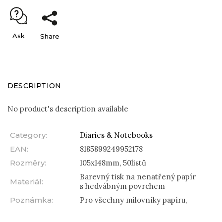
Ask
Share
DESCRIPTION
No product's description available
Category
:
Diaries & Notebooks
EAN
:
8185899249952178
Rozměry
:
105x148mm, 50listů
Barevný tisk na nenatřený papír
Materiál
:
s hedvábným povrchem
Poznámka
:
Pro všechny milovníky papíru,