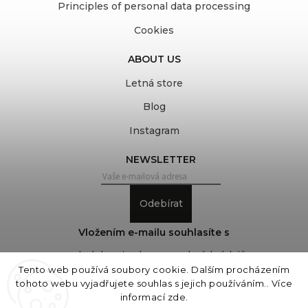
Principles of personal data processing
Cookies
ABOUT US
Letná store
Blog
Instagram
NEWSLETTER
Odebírat
Vložením e-mailu souhlasíte s
podmínkami ochrany osobních údajů
Tento web používá soubory cookie. Dalším procházením
tohoto webu vyjadřujete souhlas s jejich používáním.. Více
informací
zde
.
Copyright 2026
COVEROVER
. All rights reserved.